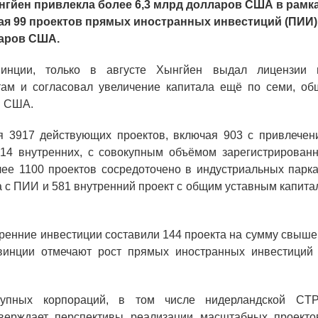
нгйен привлекла более 6,3 млрд долларов США в рамк
ая 99 проектов прямых иностранных инвестиций (ПИИ)
ларов США.
инции, только в августе Хынгйен выдал лицензии 
ам и согласовал увеличение капитала ещё по семи, об
в США.
я 3917 действующих проектов, включая 903 с привлечен
14 внутренних, с совокупным объёмом зарегистрированн
е 1100 проектов сосредоточено в индустриальных парка
та с ПИИ и 581 внутренний проект с общим уставным капит
ренние инвестиции составили 144 проекта на сумму свыше
инции отмечают рост прямых иностранных инвестиций 
рупных корпораций, в том числе нидерландской CT
дтверждает перспективы реализации масштабных проекто