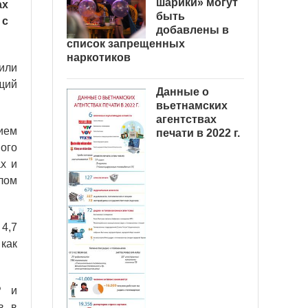
шарики» могут
ах
быть
 с
добавлены в
список запрещенных
наркотиков
или
щий
Данные о
вьетнамских
агентствах
ием
печати в 2022 г.
ого
х и
алом
 4,7
как
P и
в в