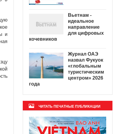
Вьетнам -
щую
идеальное
направление
кое
для цифровых
ы и
кочевников
ная
Журнал ОАЭ
назвал Фукуок
зцу
«глобальным
дкой
туристическим
сть
центром» 2026
года
ЧИТАТЬ ПЕЧАТНЫЕ ПУБЛИКАЦИИ