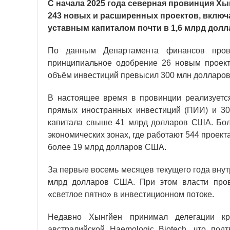
С начала 2025 года северная провинция Хы
243 новых и расширенных проектов, включ
уставным капиталом почти в 1,6 млрд дол
По данным Департамента финансов пров
принципиальное одобрение 26 новым проект
объём инвестиций превысил 300 млн долларо
В настоящее время в провинции реализуетс
прямых иностранных инвестиций (ПИИ) и 30
капитала свыше 41 млрд долларов США. Боле
экономических зонах, где работают 544 проек
более 19 млрд долларов США.
За первые восемь месяцев текущего года внут
млрд долларов США. При этом власти пров
«светлое пятно» в инвестиционном потоке.
Недавно Хынгйен принимал делегации к
австралийской Haemologic Biotech, что по