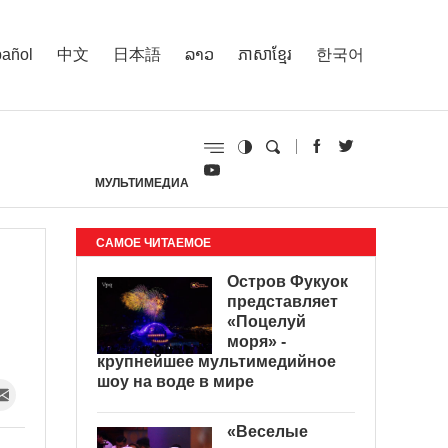
añol
中文
日本語
ລາວ
ភាសាខ្មែរ
한국어
МУЛЬТИМЕДИА
И
САМОЕ ЧИТАЕМОЕ
Остров Фукуок
представляет
«Поцелуй
моря» -
крупнейшее мультимедийное
шоу на воде в мире
«Веселые