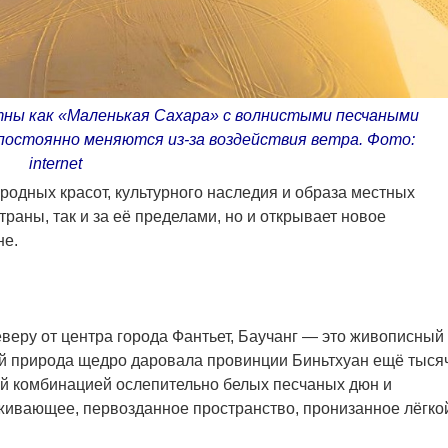
ны как «Маленькая Сахара» с волнистыми песчаными
постоянно меняются из-за воздействия ветра. Фото:
internet
родных красот, культурного наследия и образа местных
раны, так и за её пределами, но и открывает новое
не.
веру от центра города Фантьет, Баучанг — это живописный
й природа щедро даровала провинции Биньтхуан ещё тыся
ной комбинацией ослепительно белых песчаных дюн и
живающее, первозданное пространство, пронизанное лёгко