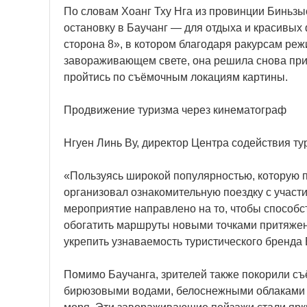
По словам Хоанг Тху Нга из провинции Биньзыо
остановку в Баучанг — для отдыха и красивы
сторона 8», в котором благодаря ракурсам ре
завораживающем свете, она решила снова прие
пройтись по съёмочным локациям картины.
Продвижение туризма через кинематограф
Нгуен Линь Ву, директор Центра содействия ту
«Пользуясь широкой популярностью, которую 
организовал ознакомительную поездку с участи
мероприятие направлено на то, чтобы способс
обогатить маршруты новыми точками притяжени
укрепить узнаваемость туристического бренда
Помимо Баучанга, зрителей также покорили съё
бирюзовыми водами, белоснежными облаками 