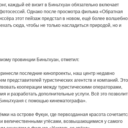
нг, каждый её визит в Биньтхуан обязательно включает
х фотосессий. Однако после просмотра фильма «Обратная
жиссёра этот пейзаж предстал в новом, ещё более волшебно
хать сюда, чтобы не только насладиться природой, но и
ризму провинции Биньтхуан, отметил:
принесли последние кинопроекты, наш центр недавно
ем представителей туристических агентств и компаний. Это
твовать кооперации между туристическими операторами,
я и разработать дополнительные услуги. Всё это позволит
 Биньтхуаня с помощью кинематографа».
мки на острове Фукуи, где первозданная красота сочетаетс
и величественными утёсами, возвышающимися у самого