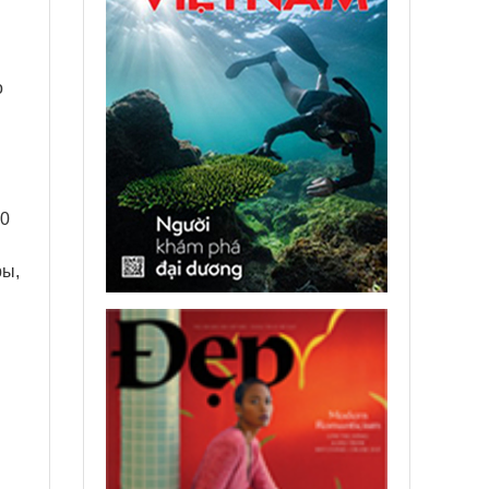
о
00
ры,