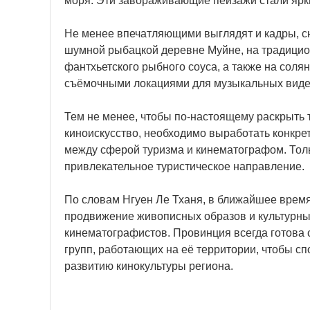
моря. Эти завораживающие пейзажи стали ярки
Не менее впечатляющими выглядят и кадры, сн
шумной рыбацкой деревне Муйне, на традици
фантхьетского рыбного соуса, а также на соля
съёмочными локациями для музыкальных видео
Тем не менее, чтобы по-настоящему раскрыть 
киноискусство, необходимо выработать конкр
между сферой туризма и кинематографом. Толь
привлекательное туристическое направление.
По словам Нгуен Ле Тханя, в ближайшее время
продвижение живописных образов и культурны
кинематографистов. Провинция всегда готова
групп, работающих на её территории, чтобы с
развитию кинокультуры региона.