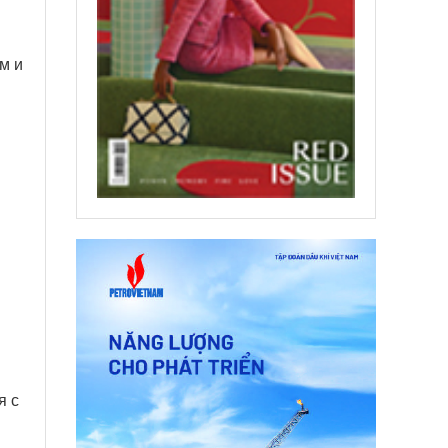
м и
я с