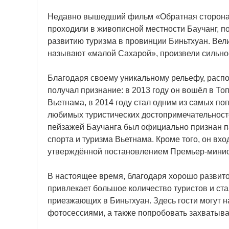
Недавно вышедший фильм «Обратная сторона 
проходили в живописной местности Баучанг, 
развитию туризма в провинции Биньтхуан. Вели
называют «малой Сахарой», произвели сильное
Благодаря своему уникальному рельефу, расп
получал признание: в 2013 году он вошёл в Т
Вьетнама, в 2014 году стал одним из самых по
любимых туристических достопримечательносте
пейзажей Баучанга был официально признан п
спорта и туризма Вьетнама. Кроме того, он вх
утверждённой постановлением Премьер-минис
В настоящее время, благодаря хорошо развито
привлекает большое количество туристов и с
приезжающих в Биньтхуан. Здесь гости могут н
фотосессиями, а также попробовать захватыв