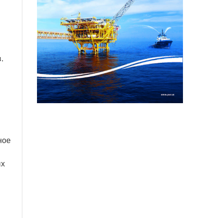
.
ное
ых