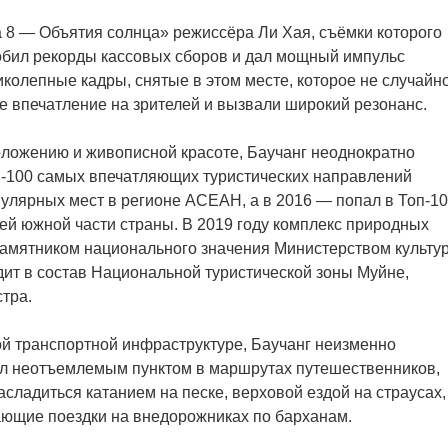
8 — Объятия солнца» режиссёра Ли Хая, съёмки которого
побил рекорды кассовых сборов и дал мощный импульс
колепные кадры, снятые в этом месте, которое не случайн
 впечатление на зрителей и вызвали широкий резонанс.
оложению и живописной красоте, Баучанг неоднократно
оп-100 самых впечатляющих туристических направлений
пулярных мест в регионе АСЕАН, а в 2016 — попал в Топ-1
й южной части страны. В 2019 году комплекс природных
амятником национального значения Министерством культу
одит в состав Национальной туристической зоны Муйне,
тра.
й транспортной инфраструктуре, Баучанг неизменно
тал неотъемлемым пунктом в маршрутах путешественников,
асладиться катанием на песке, верховой ездой на страусах,
ающие поездки на внедорожниках по барханам.