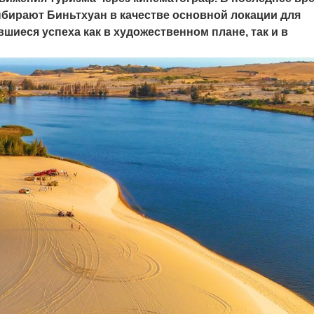
бирают Биньтхуан в качестве основной локации для
шиеся успеха как в художественном плане, так и в