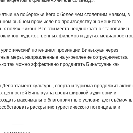
м акцентом в фильме «Учитель со звёзд».
ятые на побережье Кега с более чем столетним маяком, в
онном рыбном промысле по производству знаменитого
ных полях Чиконг. Все эти места неоднократно становились
клипов, художественных фильмов и других медиапроектов
туристический потенциал провинции Биньтхуан через
етные меры, направленные на укрепление сотрудничества
ко так можно эффективно продвигать Биньтхуань как
 Департамент культуры, спорта и туризма продолжит актив
х ценностей Биньтхуана среди широкой аудитории и
 создать максимально благоприятные условия для съёмочн
пособствовать раскрытию туристического потенциала и