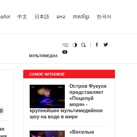
añol
中文
日本語
ລາວ
ភាសាខ្មែរ
한국어
МУЛЬТИМЕДИА
И
САМОЕ ЧИТАЕМОЕ
Остров Фукуок
представляет
«Поцелуй
моря» -
крупнейшее мультимедийное
шоу на воде в мире
ан
«Веселые
емя