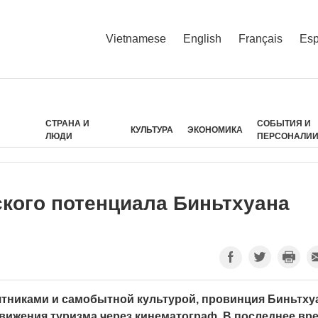
Vietnamese
English
Français
Esp
СТРАНА И
СОБЫТИЯ И
КУЛЬТУРА
ЭКОНОМИКА
ЛЮДИ
ПЕРСОНАЛИ
кого потенциала Биньтхуана
тниками и самобытной культурой, провинция Биньтху
ижения туризма через кинематограф. В последнее вр