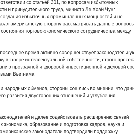
тветствии со статьёй 301, по вопросам избыточных
и и принудительного труда, министр Ле Хоай Чунг
ку создания избыточных промышленных мощностей и не
извал американскую сторону рассматривать данные вопрос
о состояния торгово-экономического сотрудничества между
в последнее время активно совершенствует законодательну
ку в сфере интеллектуальной собственности, строго пресек
нию прозрачной и здоровой инвестиционной и деловой ср
твами Вьетнама.
 и народных обменов, стороны сошлись во мнении, что дан
го развития двусторонних отношений и углубления
законодателей и далее содействовать расширению связей
к экономика, образование и подготовка кадров, наука и
ь американские законодатели подтвердили поддержку