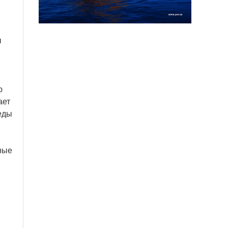
ы
ю
ает
еды
ные