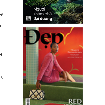
ей;
м
ые
а,