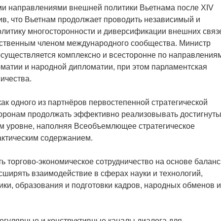
ми направлениями внешней политики Вьетнама после XIV
ив, что Вьетнам продолжает проводить независимый и
олитику многосторонности и диверсификации внешних связ
тственным членом международного сообщества. Министр
осуществляется комплексно и всесторонне по направления
матии и народной дипломатии, при этом парламентская
ичества.
ак одного из партнёров первостепенной стратегической
торонам продолжать эффективно реализовывать достигнут
м уровне, наполняя Всеобъемлющее стратегическое
актическим содержанием.
 торгово-экономическое сотрудничество на основе баланс
сширять взаимодействие в сферах науки и технологий,
ки, образования и подготовки кадров, народных обменов и
егулярные и конструктивные каналы диалога для