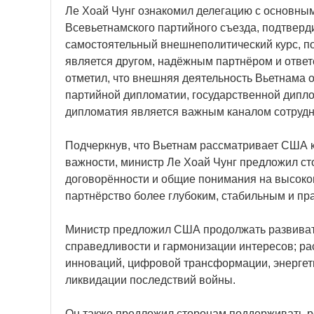
Ле Хоай Чунг ознакомил делегацию с основны
Всевьетнамского партийного съезда, подтверд
самостоятельный внешнеполитический курс, п
является другом, надёжным партнёром и отве
отметил, что внешняя деятельность Вьетнама 
партийной дипломатии, государственной дипло
дипломатия является важным каналом сотрудн
Подчеркнув, что Вьетнам рассматривает США к
важности, министр Ле Хоай Чунг предложил с
договорённости и общие понимания на высоко
партнёрство более глубоким, стабильным и пр
Министр предложил США продолжать развивать
справедливости и гармонизации интересов; ра
инноваций, цифровой трансформации, энергети
ликвидации последствий войны.
Он также предложил сторонам поддерживать р