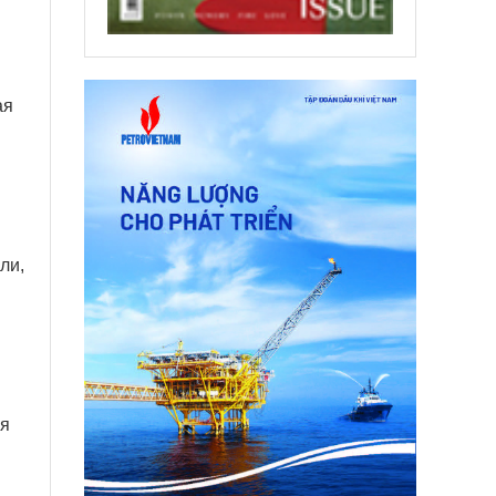
ая
ли,
ая