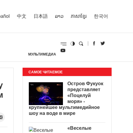
añol
中文
日本語
ລາວ
ភាសាខ្មែរ
한국어
МУЛЬТИМЕДИА
И
САМОЕ ЧИТАЕМОЕ
у
Остров Фукуок
представляет
м
«Поцелуй
моря» -
крупнейшее мультимедийное
шоу на воде в мире
«Веселые