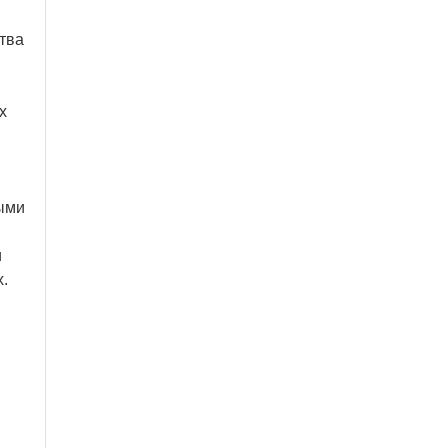
тва
х
ыми
и
.