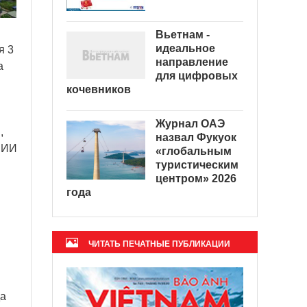
Вьетнам -
идеальное
я 3
направление
а
для цифровых
кочевников
Журнал ОАЭ
,
назвал Фукуок
ПИИ
«глобальным
туристическим
центром» 2026
года
ЧИТАТЬ ПЕЧАТНЫЕ ПУБЛИКАЦИИ
да