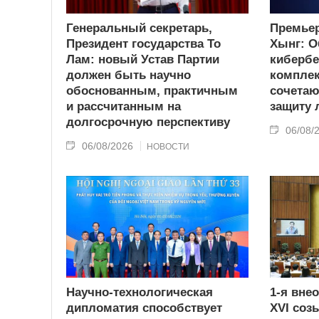
Генеральный секретарь,
Премьер
Президент государства То
Хынг: О
Лам: новый Устав Партии
кибербе
должен быть научно
комплек
обоснованным, практичным
сочетаю
и рассчитанным на
защиту
долгосрочную перспективу
06/08/
06/08/2026
НОВОСТИ
Научно-технологическая
1-я вне
дипломатия способствует
XVI соз