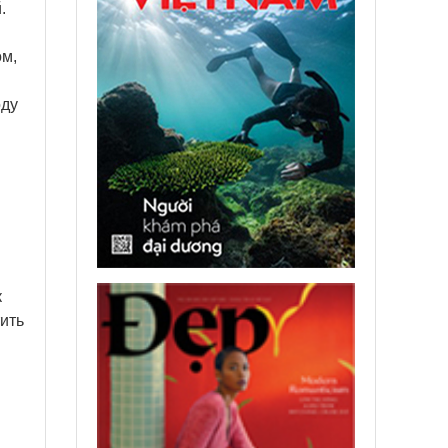
.
ом,
оду
к
ить