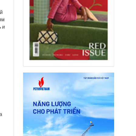
ой
ям
 и
а