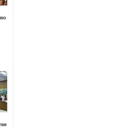
тво
тве