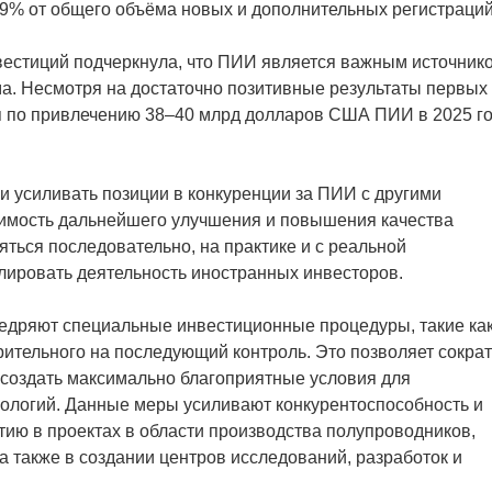
,9% от общего объёма новых и дополнительных регистраций
естиций подчеркнула, что ПИИ является важным источник
а. Несмотря на достаточно позитивные результаты первых
ля по привлечению 38–40 млрд долларов США ПИИ в 2025 г
и усиливать позиции в конкуренции за ПИИ с другими
димость дальнейшего улучшения и повышения качества
ться последовательно, на практике и с реальной
лировать деятельность иностранных инвесторов.
недряют специальные инвестиционные процедуры, такие ка
рительного на последующий контроль. Это позволяет сократ
 создать максимально благоприятные условия для
нологий. Данные меры усиливают конкурентоспособность и
тию в проектах в области производства полупроводников,
а также в создании центров исследований, разработок и