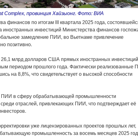
t Complex, провинция Хайзыонг. Фото: ВИА
а финансов по итогам III квартала 2025 года, состоявшейс
та иностранных инвестиций Министерства финансов госпож
лобальное замедление ПИИ, во Вьетнаме привлечение
но позитивно.
к 26,1 млрд долларов США прямых иностранных инвестиций
чным периодом прошлого года. Фактически реализованные 
ись на 8,8%, что свидетельствует о высокой способности
нг, ПИИ в сферу обрабатывающей промышленности
среди отраслей, привлекающих ПИИ, что подтверждает её
инвесторов.
корректировки уже лицензированных проектов прошлых лет,
батывающую промышленность за восемь месяцев 2025 го