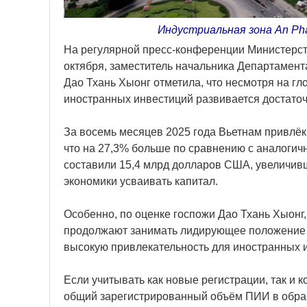
Индустриальная зона An Pha
На регулярной пресс-конференции Министерств
октября, заместитель начальника Департамен
Дао Тхань Хыонг отметила, что несмотря на г
иностранных инвестиций развивается достаточ
За восемь месяцев 2025 года Вьетнам привлё
что на 27,3% больше по сравнению с аналоги
составили 15,4 млрд долларов США, увеличивш
экономики усваивать капитал.
Особенно, по оценке госпожи Дао Тхань Хыо
продолжают занимать лидирующее положение 
высокую привлекательность для иностранных 
Если учитывать как новые регистрации, так и 
общий зарегистрированный объём ПИИ в обра