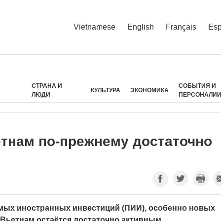
Vietnamese
English
Français
Esp
СТРАНА И
СОБЫТИЯ И
КУЛЬТУРА
ЭКОНОМИКА
ЛЮДИ
ПЕРСОНАЛИ
тнам по-прежнему достаточно
мых иностранных инвестиций (ПИИ), особенно новых
 Вьетнам остаётся достаточно активным.