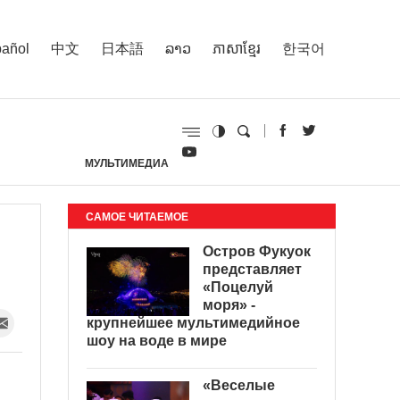
añol
中文
日本語
ລາວ
ភាសាខ្មែរ
한국어
МУЛЬТИМЕДИА
И
САМОЕ ЧИТАЕМОЕ
Остров Фукуок
представляет
«Поцелуй
моря» -
крупнейшее мультимедийное
шоу на воде в мире
«Веселые