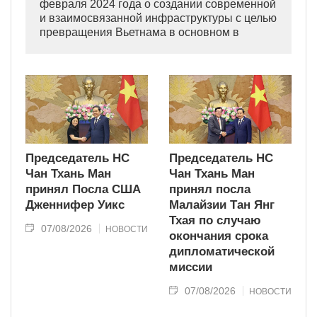
февраля 2024 года о создании современной
и взаимосвязанной инфраструктуры с целью
превращения Вьетнама в основном в
индустриально развитую страну
современного типа.
Председатель НС
Председатель НС
Чан Тхань Ман
Чан Тхань Ман
принял Посла США
принял посла
Дженнифер Уикс
Малайзии Тан Янг
Тхая по случаю
07/08/2026
НОВОСТИ
окончания срока
дипломатической
миссии
07/08/2026
НОВОСТИ