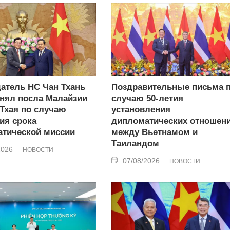
атель НС Чан Тхань
Поздравительные письма 
нял посла Малайзии
случаю 50-летия
 Тхая по случаю
установления
ия срока
дипломатических отношен
тической миссии
между Вьетнамом и
Таиландом
2026
НОВОСТИ
07/08/2026
НОВОСТИ