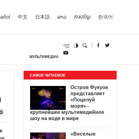
añol
中文
日本語
ລາວ
ភាសាខ្មែរ
한국어
МУЛЬТИМЕДИА
И
САМОЕ ЧИТАЕМОЕ
Остров Фукуок
представляет
и
«Поцелуй
моря» -
крупнейшее мультимедийное
шоу на воде в мире
е
«Веселые
ре