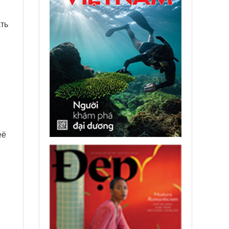
ть
её