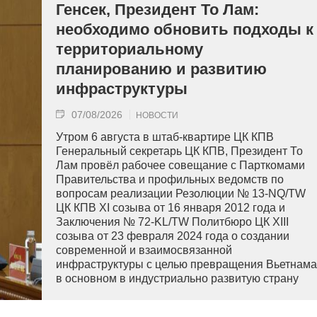
Генсек, Президент То Лам:
необходимо обновить подходы к
территориальному
планированию и развитию
инфраструктуры
07/08/2026
НОВОСТИ
Утром 6 августа в штаб-квартире ЦК КПВ
Генеральный секретарь ЦК КПВ, Президент То
Лам провёл рабочее совещание с Парткомами
Правительства и профильных ведомств по
вопросам реализации Резолюции № 13-NQ/TW
ЦК КПВ XI созыва от 16 января 2012 года и
Заключения № 72-KL/TW Политбюро ЦК XIII
созыва от 23 февраля 2024 года о создании
современной и взаимосвязанной
инфраструктуры с целью превращения Вьетнама
в основном в индустриально развитую страну
современного типа.