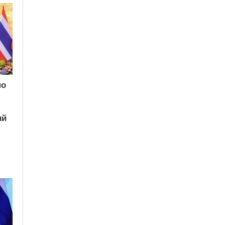
по
ий