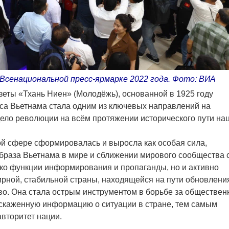
сенациональной пресс-ярмарке 2022 года. Фото: ВИА
зеты «Тхань Ниен» (Молодёжь), основанной в 1925 году
са Вьетнама стала одним из ключевых направлений на
ело революции на всём протяжении исторического пути нац
ой сфере сформировалась и выросла как особая сила,
раза Вьетнама в мире и сближении мирового сообщества 
ко функции информирования и пропаганды, но и активно
ирной, стабильной страны, находящейся на пути обновлени
во. Она стала острым инструментом в борьбе за обществен
скаженную информацию о ситуации в стране, тем самым
вторитет нации.