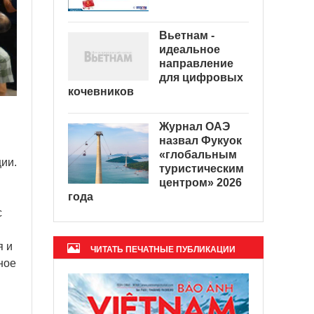
Вьетнам -
идеальное
направление
для цифровых
кочевников
Журнал ОАЭ
назвал Фукуок
«глобальным
ии.
туристическим
центром» 2026
года
с
я и
ЧИТАТЬ ПЕЧАТНЫЕ ПУБЛИКАЦИИ
ное