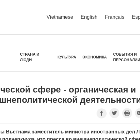
Vietnamese
English
Français
Esp
СТРАНА И
СОБЫТИЯ И
КУЛЬТУРА
ЭКОНОМИКА
ЛЮДИ
ПЕРСОНАЛИ
ческой сфере - органическая и
ешнеполитической деятельност
сы Вьетнама заместитель министра иностранных дел Л
м подчеркнула, что пресса во внешнеполитической сфе