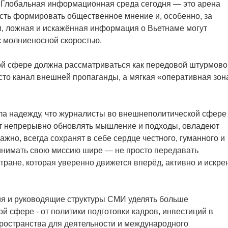
. Глобальная информационная среда сегодня — это арена
ость формировать общественное мнение и, особенно, за
, ложная и искажённая информация о Вьетнаме могут
с молниеносной скоростью.
й сфере должна рассматриваться как передовой штурмово
то канал внешней пропаганды, а мягкая «оперативная зон
ла надежду, что журналисты во внешнеполитической сфере
ут непрерывно обновлять мышление и подходы, овладеют
жно, всегда сохранят в себе сердце честного, гуманного и
ринимать свою миссию шире — не просто передавать
тране, которая уверенно движется вперёд, активно и искре
ия и руководящие структуры СМИ уделять больше
 сфере - от политики подготовки кадров, инвестиций в
ространства для деятельности и международного