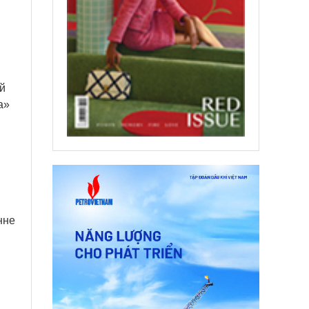
й
а»
нне