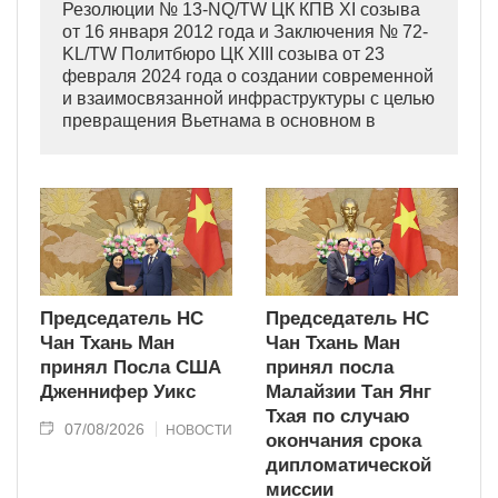
Резолюции № 13-NQ/TW ЦК КПВ XI созыва
от 16 января 2012 года и Заключения № 72-
KL/TW Политбюро ЦК XIII созыва от 23
февраля 2024 года о создании современной
и взаимосвязанной инфраструктуры с целью
превращения Вьетнама в основном в
индустриально развитую страну
современного типа.
Председатель НС
Председатель НС
Чан Тхань Ман
Чан Тхань Ман
принял Посла США
принял посла
Дженнифер Уикс
Малайзии Тан Янг
Тхая по случаю
07/08/2026
НОВОСТИ
окончания срока
дипломатической
миссии