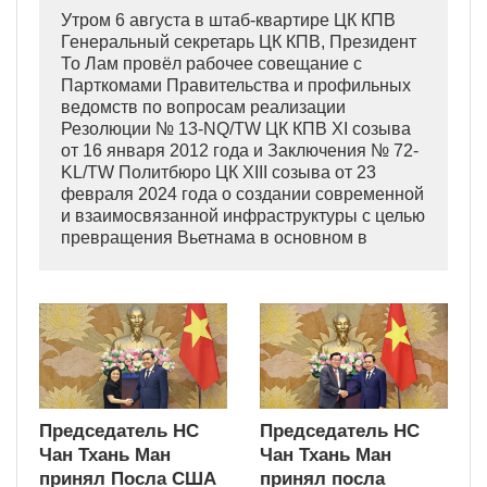
Утром 6 августа в штаб-квартире ЦК КПВ
Генеральный секретарь ЦК КПВ, Президент
То Лам провёл рабочее совещание с
Парткомами Правительства и профильных
ведомств по вопросам реализации
Резолюции № 13-NQ/TW ЦК КПВ XI созыва
от 16 января 2012 года и Заключения № 72-
KL/TW Политбюро ЦК XIII созыва от 23
февраля 2024 года о создании современной
и взаимосвязанной инфраструктуры с целью
превращения Вьетнама в основном в
индустриально развитую страну
современного типа.
Председатель НС
Председатель НС
Чан Тхань Ман
Чан Тхань Ман
принял Посла США
принял посла