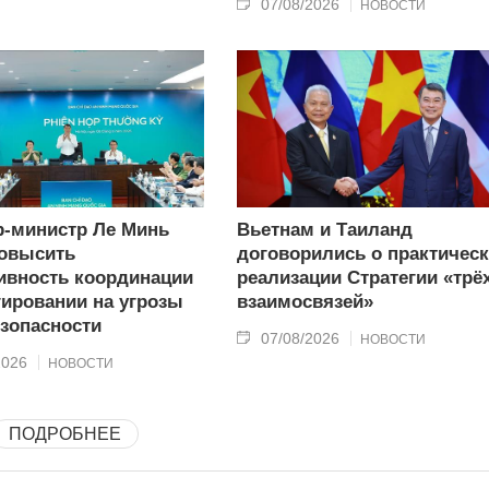
07/08/2026
НОВОСТИ
-министр Ле Минь
Вьетнам и Таиланд
овысить
договорились о практичес
вность координации
реализации Стратегии «трё
гировании на угрозы
взаимосвязей»
зопасности
07/08/2026
НОВОСТИ
2026
НОВОСТИ
ПОДРОБНЕЕ