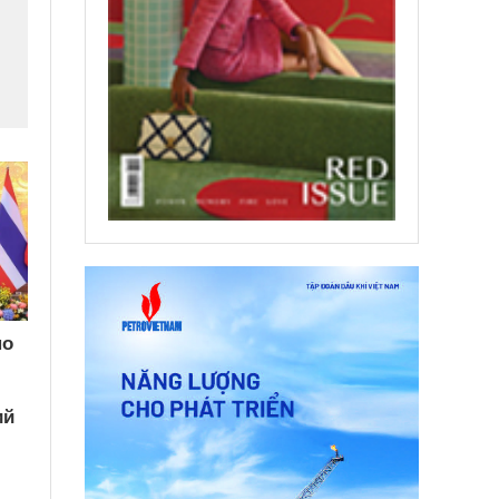
по
ий