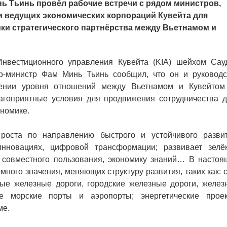
ь Тьинь провёл рабочие встречи с рядом министров,
 ведущих экономических корпораций Кувейта для
ки стратегического партнёрства между Вьетнамом и
Инвестиционного управления Кувейта (KIA) шейхом Сау
-министр Фам Минь Тьинь сообщил, что он и руководс
шении уровня отношений между Вьетнамом и Кувейтом
лагоприятные условия для продвижения сотрудничества д
ономике.
оста по направлению быстрого и устойчивого развит
инновациях, цифровой трансформации; развивает зелё
у совместного пользования, экономику знаний… В настоя
ного значения, меняющих структуру развития, таких как: 
ные железные дороги, городские железные дороги, желез
е морские порты и аэропорты; энергетические проек
ме.