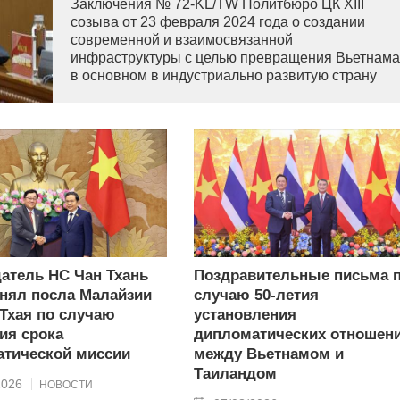
Заключения № 72-KL/TW Политбюро ЦК XIII
созыва от 23 февраля 2024 года о создании
современной и взаимосвязанной
инфраструктуры с целью превращения Вьетнама
в основном в индустриально развитую страну
современного типа.
атель НС Чан Тхань
Поздравительные письма 
нял посла Малайзии
случаю 50-летия
 Тхая по случаю
установления
ия срока
дипломатических отношен
тической миссии
между Вьетнамом и
Таиландом
2026
НОВОСТИ