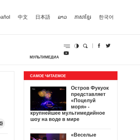
añol
中文
日本語
ລາວ
ភាសាខ្មែរ
한국어
МУЛЬТИМЕДИА
И
САМОЕ ЧИТАЕМОЕ
Остров Фукуок
представляет
«Поцелуй
моря» -
крупнейшее мультимедийное
шоу на воде в мире
«Веселые