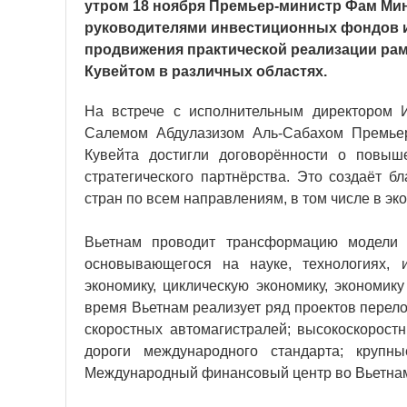
утром 18 ноября Премьер-министр Фам Мин
руководителями инвестиционных фондов и
продвижения практической реализации рам
Кувейтом в различных областях.
На встрече с исполнительным директором 
Салемом Абдулазизом Аль-Сабахом Премьер
Кувейта достигли договорённости о повы
стратегического партнёрства. Это создаёт б
стран по всем направлениям, в том числе в эк
Вьетнам проводит трансформацию модели р
основывающегося на науке, технологиях, 
экономику, циклическую экономику, экономик
время Вьетнам реализует ряд проектов перелом
скоростных автомагистралей; высокоскорост
дороги международного стандарта; крупны
Международный финансовый центр во Вьетна