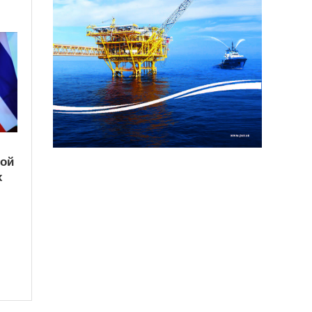
кой
х