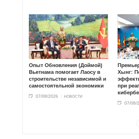
Опыт Обновления (Доймой)
Премьер
Вьетнама помогает Лаосу в
Хынг: П
строительстве независимой и
эффекти
самостоятельной экономики
при реа
кибербе
07/08/2026
НОВОСТИ
07/08/