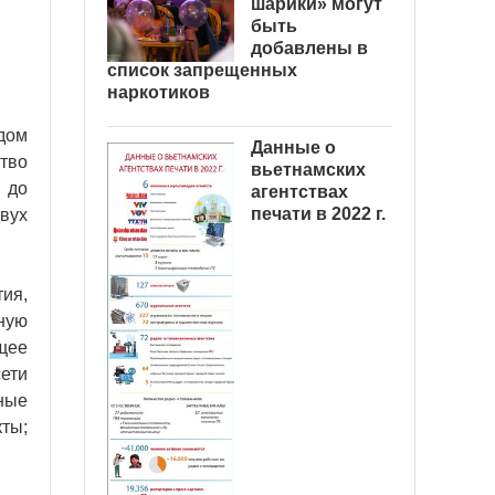
шарики» могут
быть
добавлены в
список запрещенных
наркотиков
дом
Данные о
тво
вьетнамских
 до
агентствах
печати в 2022 г.
вух
ия,
ную
щее
сети
ные
ты;