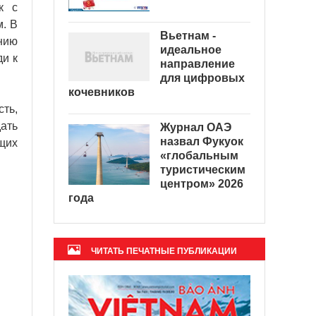
к с
м. В
Вьетнам -
нию
идеальное
и к
направление
для цифровых
кочевников
ть,
ать
Журнал ОАЭ
назвал Фукуок
щих
«глобальным
туристическим
центром» 2026
года
ЧИТАТЬ ПЕЧАТНЫЕ ПУБЛИКАЦИИ