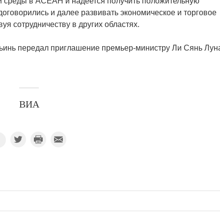
й среды в АСЕАН и надеется получить положительную
договорились и далее развивать экономическое и торговое
уя сотрудничеству в других областях.
ьинь передал приглашение премьер-министру Ли Сянь Лун
ВИА