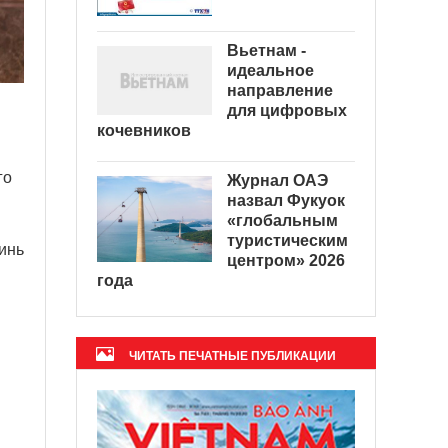
Вьетнам -
идеальное
направление
для цифровых
кочевников
го
Журнал ОАЭ
назвал Фукуок
«глобальным
туристическим
инь
центром» 2026
года
ЧИТАТЬ ПЕЧАТНЫЕ ПУБЛИКАЦИИ