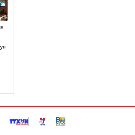
ия
ь
вуя