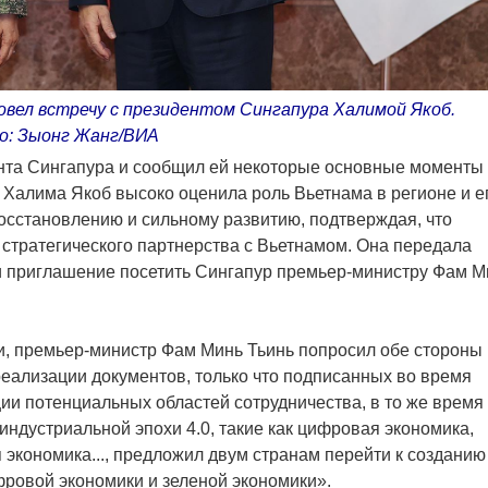
вел встречу с президентом Сингапура Халимой Якоб.
о: Зыонг Жанг/ВИА
нта Сингапура и сообщил ей некоторые основные моменты
 Халима Якоб высоко оценила роль Вьетнама в регионе и е
осстановлению и сильному развитию, подтверждая, что
стратегического партнерства с Вьетнамом. Она передала
и приглашение посетить Сингапур премьер-министру Фам М
и, премьер-министр Фам Минь Тьинь попросил обе стороны
еализации документов, только что подписанных во время
ии потенциальных областей сотрудничества, в то же время
ндустриальной эпохи 4.0, такие как цифровая экономика,
экономика..., предложил двум странам перейти к созданию
ровой экономики и зеленой экономики».