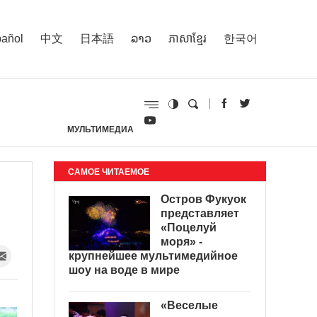
añol
中文
日本語
ລາວ
ភាសាខ្មែរ
한국어
МУЛЬТИМЕДИА
И
САМОЕ ЧИТАЕМОЕ
Остров Фукуок
представляет
«Поцелуй
моря» -
крупнейшее мультимедийное
шоу на воде в мире
«Веселые