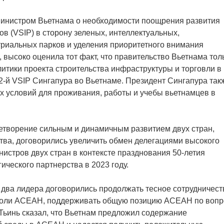
министром Вьетнама о необходимости поощрения развития
в (VSIP) в сторону зеленых, интеллектуальных,
риальных парков и уделения приоритетного внимания
 высоко оценила тот факт, что правительство Вьетнама тол
итики проекта строительства инфраструктуры и торговли в
12-й VSIP Сингапура во Вьетнаме. Президент Сингапура так
 условий для проживания, работы и учебы вьетнамцев в
етворение сильным и динамичным развитием двух стран,
тва, договорились увеличить обмен делегациями высокого
истров двух стран в контексте празднования 50-летия
ического партнерства в 2023 году.
ва лидера договорились продолжать тесное сотрудничест
 роли АСЕАН, поддерживать общую позицию АСЕАН по вопр
Тьинь сказал, что Вьетнам предложил содержание