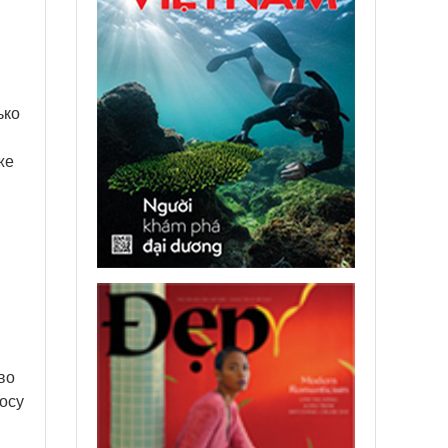
ько
же
во
осу