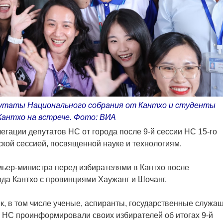
утаты Национального собрания от Кантхо и студенты
Кантхо на встрече. Фото: ВИA
легации депутатов НС от города после 9-й сессии НС 15-го
ской сессией, посвященной науке и технологиям.
мьер-министра перед избирателями в Кантхо после
да Кантхо с провинциями Хаужанг и Шочанг.
ек, в том числе ученые, аспиранты, государственные служа
ы НС проинформировали своих избирателей об итогах 9-й