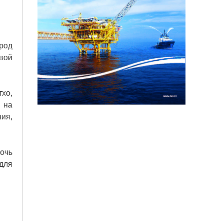
род
вой
хо,
 на
ния,
очь
для