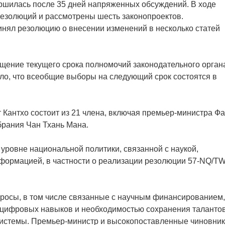
ершилась после 35 дней напряженных обсуждений. В ходе
резолюций и рассмотрены шесть законопроектов.
инял резолюцию о внесении изменений в несколько статей
щение текущего срока полномочий законодательного орган
ило, что всеобщие выборы на следующий срок состоятся в
 Кантхо состоит из 21 члена, включая премьер-министра Ф
брания Чан Тхань Мана.
уровне национальной политики, связанной с наукой,
формацией, в частности о реализации резолюции 57-NQ/T
просы, в том числе связанные с научным финансированием,
цифровых навыков и необходимостью сохранения талантов
системы. Премьер-министр и высокопоставленные чиновни