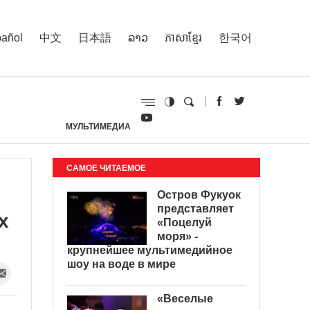
añol
中文
日本語
ລາວ
ភាសាខ្មែរ
한국어
МУЛЬТИМЕДИА
И
САМОЕ ЧИТАЕМОЕ
Остров Фукуок
представляет
х
«Поцелуй
моря» -
крупнейшее мультимедийное
шоу на воде в мире
«Веселые