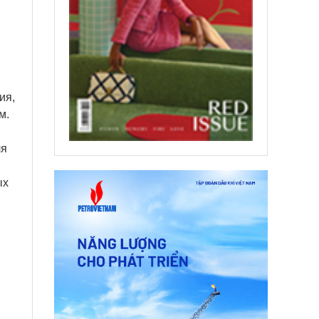
ия,
м.
ля
ых