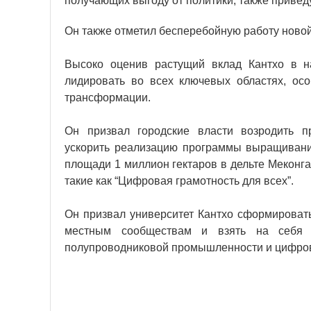
получающих выгоду от политики, также привед
Он также отметил бесперебойную работу ново
Высоко оценив растущий вклад Кантхо в на
лидировать во всех ключевых областях, осо
трансформации.
Он призвал городские власти возродить п
ускорить реализацию программы выращивани
площади 1 миллион гектаров в дельте Меконг
такие как “Цифровая грамотность для всех”.
Он призвал университет Кантхо сформироват
местным сообществам и взять на себя 
полупроводниковой промышленности и цифров