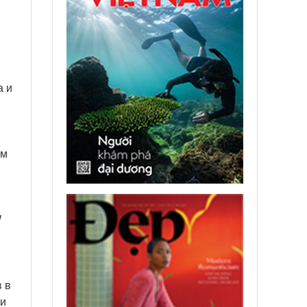
а и
ам
W
 в
ки