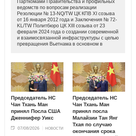
Парткомами Правительства и профильных
ведомств по вопросам реализации
Резолюции № 13-NQ/TW ЦК КПВ XI созыва
от 16 января 2012 года и Заключения № 72-
KL/TW Политбюро ЦК XIII созыва от 23
февраля 2024 года о создании современной
и взаимосвязанной инфраструктуры с целью
превращения Вьетнама в основном в
индустриально развитую страну
современного типа.
Председатель НС
Председатель НС
Чан Тхань Ман
Чан Тхань Ман
принял Посла США
принял посла
Дженнифер Уикс
Малайзии Тан Янг
Тхая по случаю
07/08/2026
НОВОСТИ
окончания срока