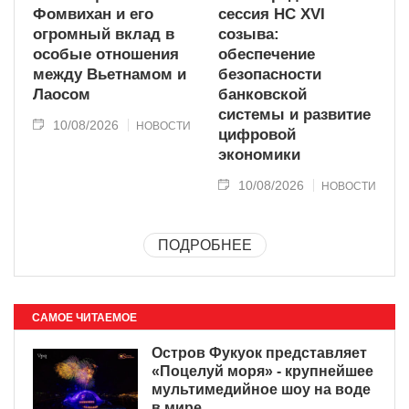
Фомвихан и его
сессия НС XVI
огромный вклад в
созыва:
особые отношения
обеспечение
между Вьетнамом и
безопасности
Лаосом
банковской
системы и развитие
10/08/2026
НОВОСТИ
цифровой
экономики
10/08/2026
НОВОСТИ
ПОДРОБНЕЕ
САМОЕ ЧИТАЕМОЕ
Остров Фукуок представляет
«Поцелуй моря» - крупнейшее
мультимедийное шоу на воде
в мире