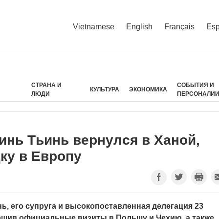
Vietnamese
English
Français
Esp
СТРАНА И
СОБЫТИЯ И
КУЛЬТУРА
ЭКОНОМИКА
ЛЮДИ
ПЕРСОНАЛИ
нь Тьинь вернулся в Ханой,
ку в Европу
, его супруга и высокопоставленная делегация 23
ершив официальные визиты в Польшу и Чехию, а также