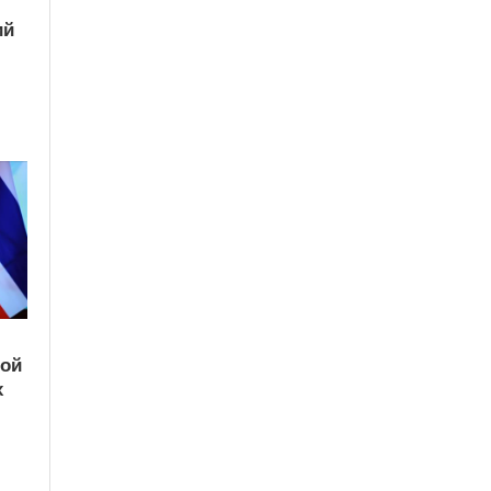
ий
кой
х