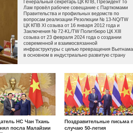
Генеральный секретарь ЦК КПВ, Президент То
Лам провёл рабочее совещание с Парткомами
Правительства и профильных ведомств по
вопросам реализации Резолюции № 13-NQ/TW
ЦК КПВ XI созыва от 16 января 2012 года и
Заключения № 72-KL/TW Политбюро ЦК XIII
созыва от 23 февраля 2024 года о создании
современной и взаимосвязанной
инфраструктуры с целью превращения Вьетнама
в основном в индустриально развитую страну
современного типа.
атель НС Чан Тхань
Поздравительные письма 
нял посла Малайзии
случаю 50-летия