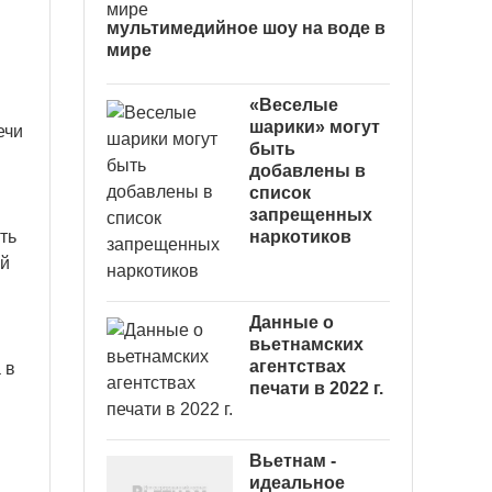
мультимедийное шоу на воде в
мире
«Веселые
шарики» могут
ечи
быть
добавлены в
список
запрещенных
ть
наркотиков
ий
Данные о
вьетнамских
агентствах
 в
печати в 2022 г.
Вьетнам -
идеальное