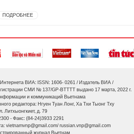
ПОДРОБНЕЕ
Интернета ВИА: ISSN: 1606- 0261 / Издатель ВИА /
егистрации СМИ № 137/GP-BTTTT выдано 17 марта, 2022 г.
нформации и коммуникаций Вьетнама
ного редактора: Нгуен Туан Лонг, Ха Тхи Тыонг Тху
л. Литхыонгкиет, д. 79
2300 - Факс: (84-24)3933 2291
а: vietnamvnp@gmail.com/ russian.vnp@gmail.com
юстрированный журнал Вьетнам