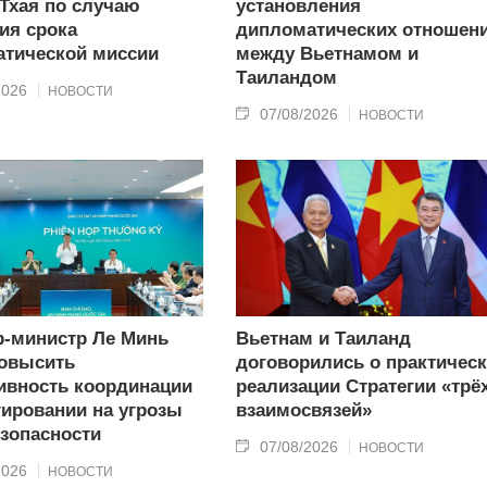
 Тхая по случаю
установления
ия срока
дипломатических отношен
тической миссии
между Вьетнамом и
Таиландом
2026
НОВОСТИ
07/08/2026
НОВОСТИ
-министр Ле Минь
Вьетнам и Таиланд
овысить
договорились о практичес
вность координации
реализации Стратегии «трё
гировании на угрозы
взаимосвязей»
зопасности
07/08/2026
НОВОСТИ
2026
НОВОСТИ