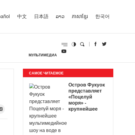
añol
中文
日本語
ລາວ
ភាសាខ្មែរ
한국어
МУЛЬТИМЕДИА
И
САМОЕ ЧИТАЕМОЕ
Остров Фукуок
представляет
«Поцелуй
моря» -
крупнейшее