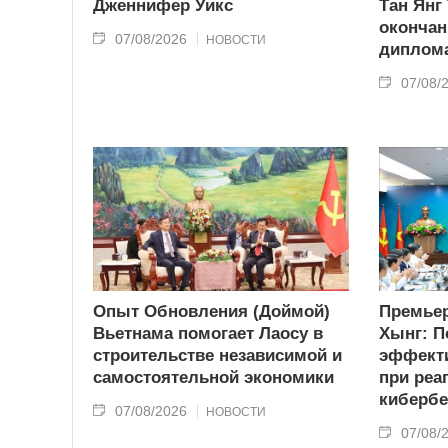
Дженнифер Уикс
Тан Янг
окончан
07/08/2026
НОВОСТИ
диплома
07/08/
Опыт Обновления (Доймой)
Премьер
Вьетнама помогает Лаосу в
Хынг: П
строительстве независимой и
эффекти
самостоятельной экономики
при реа
кибербе
07/08/2026
НОВОСТИ
07/08/