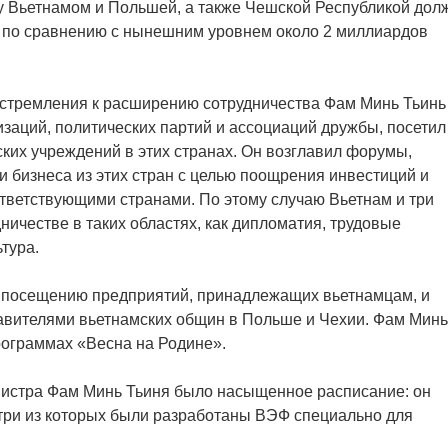
у Вьетнамом и Польшей, а также Чешской Республикой дол
 по сравнению с нынешним уровнем около 2 миллиардов
 стремления к расширению сотрудничества Фам Минь Тьинь
изаций, политических партий и ассоциаций дружбы, посетил
ских учреждений в этих странах. Он возглавил форумы,
и бизнеса из этих стран с целью поощрения инвестиций и
тветствующими странами. По этому случаю Вьетнам и три
ичестве в таких областях, как дипломатия, трудовые
тура.
мя посещению предприятий, принадлежащих вьетнамцам, и
тавителями вьетнамских общин в Польше и Чехии. Фам Минь
программах «Весна на Родине».
нистра Фам Минь Тьиня было насыщенное расписание: он
 три из которых были разработаны ВЭФ специально для