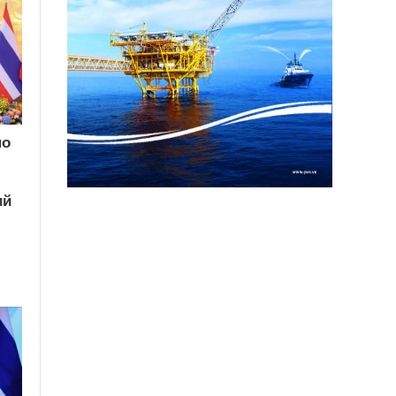
по
ий