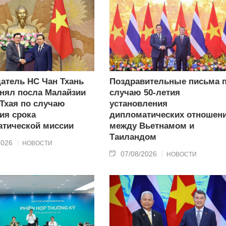
атель НС Чан Тхань
Поздравительные письма 
нял посла Малайзии
случаю 50-летия
 Тхая по случаю
установления
ия срока
дипломатических отношен
тической миссии
между Вьетнамом и
Таиландом
2026
НОВОСТИ
07/08/2026
НОВОСТИ