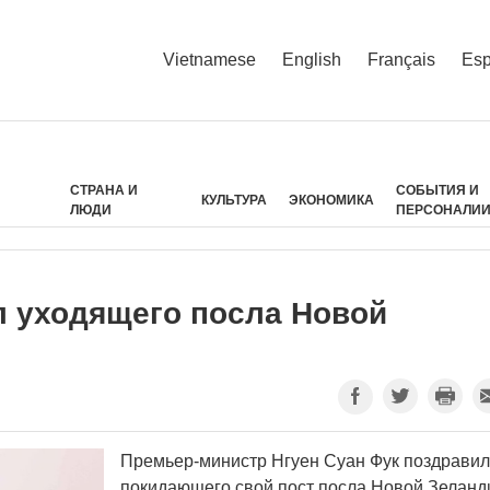
Vietnamese
English
Français
Esp
СТРАНА И
СОБЫТИЯ И
КУЛЬТУРА
ЭКОНОМИКА
ЛЮДИ
ПЕРСОНАЛИ
 уходящего посла Новой
Премьер-министр Нгуен Суан Фук поздравил
покидающего свой пост посла Новой Зеланд