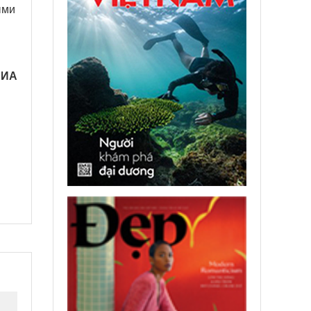
ыми
ВИА