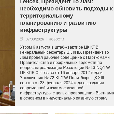
Генсек, Президент То Лам:
необходимо обновить подходы к
территориальному
планированию и развитию
инфраструктуры
07/08/2026
НОВОСТИ
Утром 6 августа в штаб-квартире ЦК КПВ
Генеральный секретарь ЦК КПВ, Президент То
Лам провёл рабочее совещание с Парткомами
Правительства и профильных ведомств по
вопросам реализации Резолюции № 13-NQ/TW
ЦК КПВ XI созыва от 16 января 2012 года и
Заключения № 72-KL/TW Политбюро ЦК XIII
созыва от 23 февраля 2024 года о создании
современной и взаимосвязанной
инфраструктуры с целью превращения Вьетнама
в основном в индустриально развитую страну
современного типа.