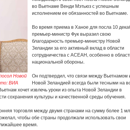
во Вьетнаме Венди Мэтьюз с успешным
исполнением ее обязанностей во Вьетнаме.
Во время приема в Ханое для посла 10 дека
премьер-министр Фук выразил свою
благодарность премьер-министру Новой
Зеландии за его активный вклад в области
сотрудничества с АСЕАН, особенно в област
национальной обороны.
посол Новой
Он подтвердил, что связи между Вьетнамом 
ото: ВИА
Новой Зеландией всегда были тесными на в
 Вьетнам хочет извлечь уроки из опыта Новой Зеландии в
асти сохранения культуры и качественной среды обучения.
ронняя торговля между двумя странами на сумму более 1 мл
пожелал, чтобы обе страны продолжали использовать свои
ближайшее время.