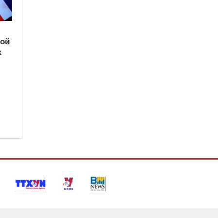
кой
х