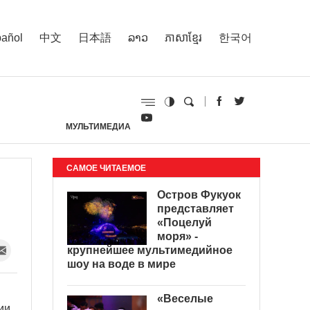
añol
中文
日本語
ລາວ
ភាសាខ្មែរ
한국어
МУЛЬТИМЕДИА
И
САМОЕ ЧИТАЕМОЕ
Остров Фукуок
представляет
«Поцелуй
моря» -
крупнейшее мультимедийное
шоу на воде в мире
«Веселые
ии