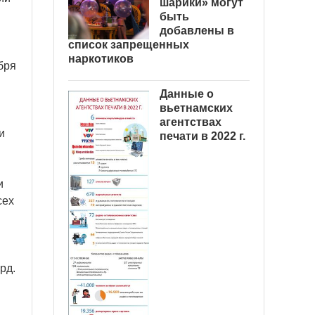
шарики» могут
быть
добавлены в
список запрещенных
наркотиков
бря
Данные о
вьетнамских
агентствах
и
печати в 2022 г.
и
сех
рд.