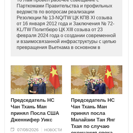
Парткомами Правительства и профильных
ведомств по вопросам реализации
Резолюции № 13-NQ/TW ЦК КПВ XI созыва
от 16 января 2012 года и Заключения № 72-
KL/TW Политбюро ЦК XIII созыва от 23
февраля 2024 года о создании современной
и взаимосвязанной инфраструктуры с целью
превращения Вьетнама в основном в
индустриально развитую страну
современного типа.
Председатель НС
Председатель НС
Чан Тхань Ман
Чан Тхань Ман
принял Посла США
принял посла
Дженнифер Уикс
Малайзии Тан Янг
Тхая по случаю
07/08/2026
НОВОСТИ
окончания срока