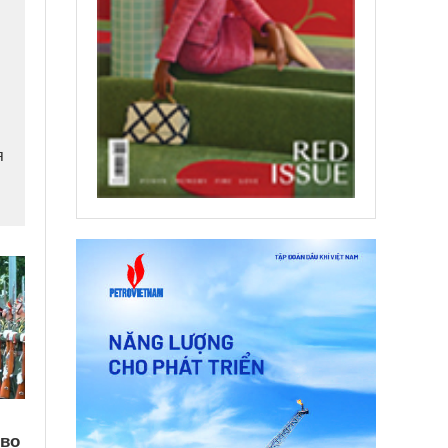
я
тво