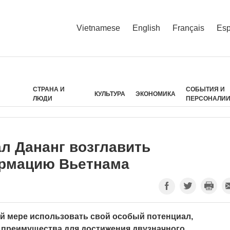
Vietnamese
English
Français
Esp
СТРАНА И
СОБЫТИЯ И
КУЛЬТУРА
ЭКОНОМИКА
ЛЮДИ
ПЕРСОНАЛИ
л Дананг возглавить
рмацию Вьетнама
й мере использовать свой особый потенциал,
преимущества для достижения двузначного