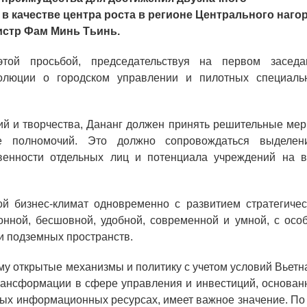
 в качестве центра роста в регионе Центрального наго
нистр Фам Минь Тьинь.
той просьбой, председательствуя на первом заседа
олюции о городском управлении и пилотных специаль
ций и творчества, Дананг должен принять решительные ме
ие полномочий. Это должно сопровождаться выделен
венности отдельных лиц и потенциала учреждений на в
й бизнес-климат одновременно с развитием стратегичес
онной, бесшовной, удобной, современной и умной, с осо
и подземных пространств.
му открытые механизмы и политику с учетом условий Вьет
рансформации в сфере управления и инвестиций, основан
ных информационных ресурсах, имеет важное значение. По