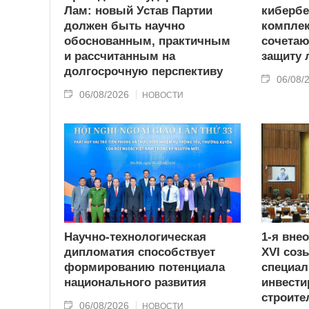
Лам: новый Устав Партии
кибербе
должен быть научно
комплек
обоснованным, практичным
сочетаю
и рассчитанным на
защиту
долгосрочную перспективу
06/08/
06/08/2026
НОВОСТИ
Научно-технологическая
1-я вне
дипломатия способствует
XVI соз
формированию потенциала
специа
национального развития
инвести
строите
06/08/2026
НОВОСТИ