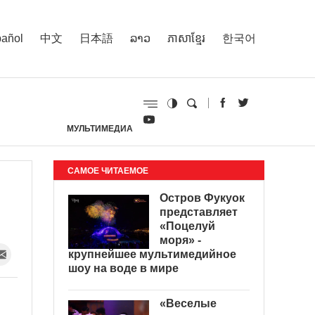
añol
中文
日本語
ລາວ
ភាសាខ្មែរ
한국어
МУЛЬТИМЕДИА
И
САМОЕ ЧИТАЕМОЕ
Остров Фукуок
представляет
«Поцелуй
моря» -
крупнейшее мультимедийное
шоу на воде в мире
«Веселые