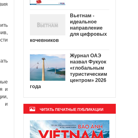
вия
Вьетнам -
идеальное
рить
направление
вив,
для цифровых
сти
кочевников
Журнал ОАЭ
ать
назвал Фукуок
«глобальным
туристическим
центром» 2026
тные
года
я и
ии,
е и
ЧИТАТЬ ПЕЧАТНЫЕ ПУБЛИКАЦИИ