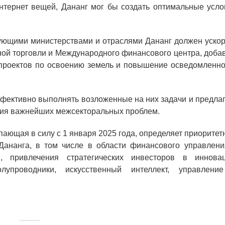
нтернет вещей, Дананг мог бы создать оптимальные усло
твующими министерствами и отраслями Дананг должен уско
ной торговли и Международного финансового центра, доба
 проектов по освоению земель и повышение осведомленно
ективно выполнять возложенные на них задачи и предлаг
ния важнейших межсекторальных проблем.
пающая в силу с 1 января 2025 года, определяет приорите
Дананга, в том числе в области финансового управлени
ы, привлечения стратегических инвесторов в инновац
лупроводники, искусственный интеллект, управлени