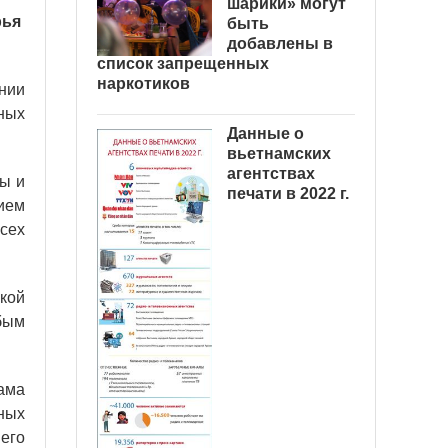
шарики» могут
рья
быть
добавлены в
список запрещенных
наркотиков
нии
ных
Данные о
вьетнамских
агентствах
ры и
печати в 2022 г.
ием
сех
кой
бым
нама
ных
 его