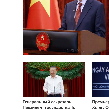
Генеральный секретарь,
Премьер
Президент государства То
Хынг: О