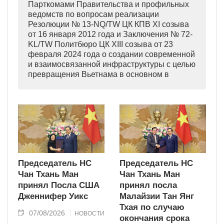
Парткомами Правительства и профильных
ведомств по вопросам реализации
Резолюции № 13-NQ/TW ЦК КПВ XI созыва
от 16 января 2012 года и Заключения № 72-
KL/TW Политбюро ЦК XIII созыва от 23
февраля 2024 года о создании современной
и взаимосвязанной инфраструктуры с целью
превращения Вьетнама в основном в
индустриально развитую страну
современного типа.
Председатель НС
Председатель НС
Чан Тхань Ман
Чан Тхань Ман
принял Посла США
принял посла
Дженнифер Уикс
Малайзии Тан Янг
Тхая по случаю
07/08/2026
НОВОСТИ
окончания срока