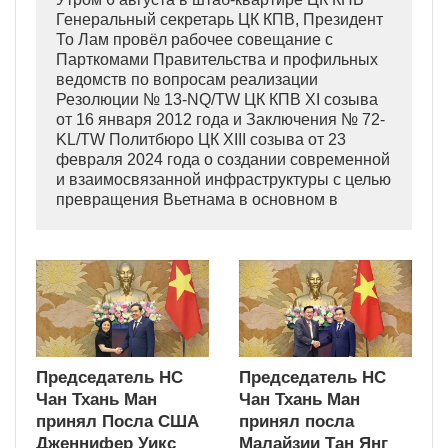
Генеральный секретарь ЦК КПВ, Президент
То Лам провёл рабочее совещание с
Парткомами Правительства и профильных
ведомств по вопросам реализации
Резолюции № 13-NQ/TW ЦК КПВ XI созыва
от 16 января 2012 года и Заключения № 72-
KL/TW Политбюро ЦК XIII созыва от 23
февраля 2024 года о создании современной
и взаимосвязанной инфраструктуры с целью
превращения Вьетнама в основном в
индустриально развитую страну
современного типа.
Председатель НС
Председатель НС
Чан Тхань Ман
Чан Тхань Ман
принял Посла США
принял посла
Дженнифер Уикс
Малайзии Тан Янг