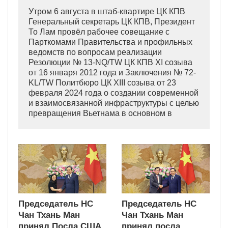
Утром 6 августа в штаб-квартире ЦК КПВ
Генеральный секретарь ЦК КПВ, Президент
То Лам провёл рабочее совещание с
Парткомами Правительства и профильных
ведомств по вопросам реализации
Резолюции № 13-NQ/TW ЦК КПВ XI созыва
от 16 января 2012 года и Заключения № 72-
KL/TW Политбюро ЦК XIII созыва от 23
февраля 2024 года о создании современной
и взаимосвязанной инфраструктуры с целью
превращения Вьетнама в основном в
индустриально развитую страну
современного типа.
Председатель НС
Председатель НС
Чан Тхань Ман
Чан Тхань Ман
принял Посла США
принял посла