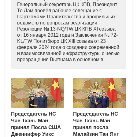
Генеральный секретарь ЦК КПВ, Президент
То Лам провёл рабочее совещание с
Парткомами Правительства и профильных
ведомств по вопросам реализации
Резолюции № 13-NQ/TW ЦК КПВ XI созыва
от 16 января 2012 года и Заключения № 72-
KL/TW Политбюро ЦК XIII созыва от 23
февраля 2024 года о создании современной
и взаимосвязанной инфраструктуры с целью
превращения Вьетнама в основном в
индустриально развитую страну
современного типа.
Председатель НС
Председатель НС
Чан Тхань Ман
Чан Тхань Ман
принял Посла США
принял посла
Дженнифер Уикс
Малайзии Тан Янг