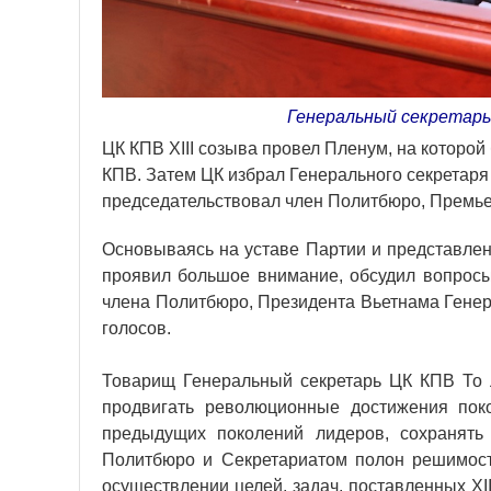
Генеральный секретарь
ЦК КПВ XIII созыва провел Пленум, на которой
КПВ. Затем ЦК избрал Генерального секретаря
председательствовал член Политбюро, Премье
Основываясь на уставе Партии и представлен
проявил большое внимание, обсудил вопросы
члена Политбюро, Президента Вьетнама Генер
голосов.
Товарищ Генеральный секретарь ЦК КПВ То Л
продвигать революционные достижения пок
предыдущих поколений лидеров, сохранять
Политбюро и Секретариатом полон решимост
осуществлении целей, задач, поставленных XI