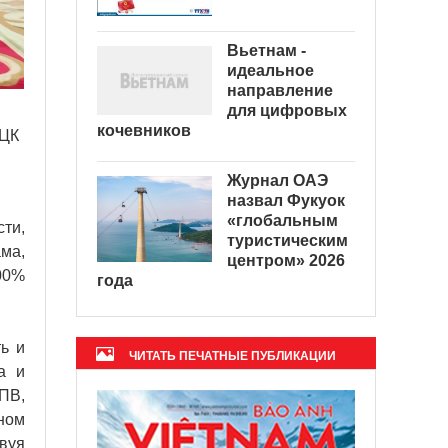
Вьетнам -
идеальное
направление
для цифровых
кочевников
 ЦК
Журнал ОАЭ
назвал Фукуок
«глобальным
ти,
туристическим
ма,
центром» 2026
00%
года
ь и
ЧИТАТЬ ПЕЧАТНЫЕ ПУБЛИКАЦИИ
а и
ПВ,
ном
твуя