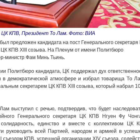
 ЦК КПВ, Президент То Лам. Фото: ВИА
 был предложен кандидата на пост Генерального секретаря
 ЦК КПВ XIII созыва. На Пленум от имени Политбюро
р-министр Фам Минь Тьинь.
ии Политбюро кандидата, ЦК поддержал дух ответственнос
 в демократической атмосфере и избрал товарища То Ла
альным секретарем ЦК КПВ XIII созыва, который набрал 1
ам выступил с речью, подтвердив, что будет наследоват
ойного Генерального секретаря ЦК КПВ Нгуен Фу Чонг
 солидарность, единство и вместе с коллективом ЦК К
и руководить всей Партией, народом и армией в успеш
II съездом КПВ, успешной организации XIV съезда, содейс