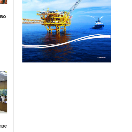
тво
тве