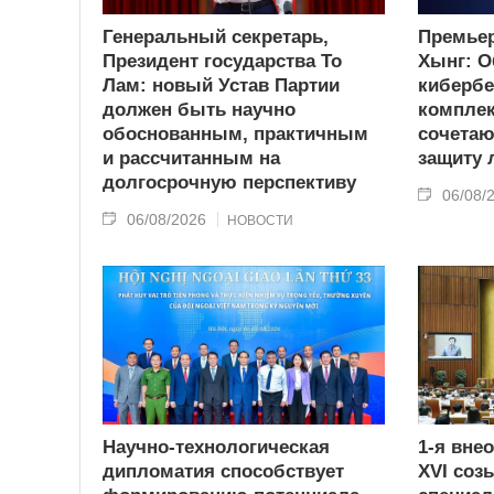
Генеральный секретарь,
Премьер
Президент государства То
Хынг: О
Лам: новый Устав Партии
кибербе
должен быть научно
комплек
обоснованным, практичным
сочетаю
и рассчитанным на
защиту
долгосрочную перспективу
06/08/
06/08/2026
НОВОСТИ
Научно-технологическая
1-я вне
дипломатия способствует
XVI соз