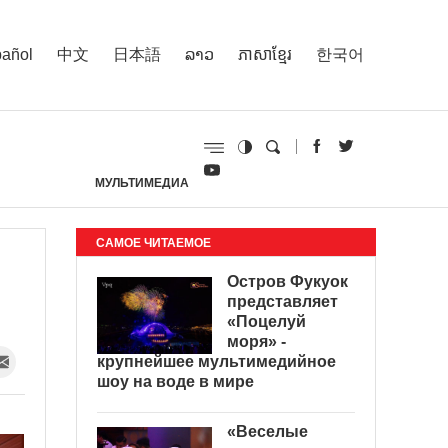
añol
中文
日本語
ລາວ
ភាសាខ្មែរ
한국어
МУЛЬТИМЕДИА
И
САМОЕ ЧИТАЕМОЕ
Остров Фукуок
представляет
«Поцелуй
моря» -
крупнейшее мультимедийное
шоу на воде в мире
«Веселые