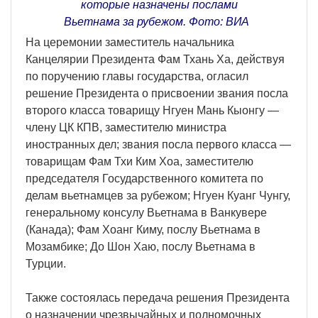
которые назначены послами
Вьетнама за рубежом. Фото: ВИА
На церемонии заместитель начальника
Канцелярии Президента Фам Тхань Ха, действуя
по поручению главы государства, огласил
решение Президента о присвоении звания посла
второго класса товарищу Нгуен Мань Кыонгу —
члену ЦК КПВ, заместителю министра
иностранных дел; звания посла первого класса —
товарищам Фам Тхи Ким Хоа, заместителю
председателя Государственного комитета по
делам вьетнамцев за рубежом; Нгуен Куанг Чунгу,
генеральному консулу Вьетнама в Ванкувере
(Канада); Фам Хоанг Киму, послу Вьетнама в
Мозамбике; До Шон Хаю, послу Вьетнама в
Турции.
Также состоялась передача решения Президента
о назначении чрезвычайных и полномочных