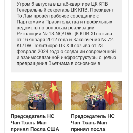
Утром 6 августа в штаб-квартире ЦК КПВ
Генеральный секретарь ЦК КПВ, Президент
То Лам провёл рабочее совещание с
Парткомами Правительства и профильных
ведомств по вопросам реализации
Резолюции № 13-NQ/TW ЦК КПВ XI созыва
от 16 января 2012 года и Заключения № 72-
KL/TW Политбюро ЦК XIII созыва от 23
февраля 2024 года о создании современной
и взаимосвязанной инфраструктуры с целью
превращения Вьетнама в основном в
индустриально развитую страну
современного типа.
Председатель НС
Председатель НС
Чан Тхань Ман
Чан Тхань Ман
принял Посла США
принял посла