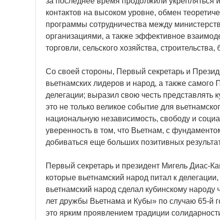
за последнее время продолжили укрепляться и
контактов на высоком уровне, обмен теоретич
программы сотрудничества между министерств
организациями, а также эффективное взаимоде
торговли, сельского хозяйства, строительства
Со своей стороны, Первый секретарь и Прези
вьетнамских лидеров и народ, а также самого
делегации; выразил свою честь представлять к
это не только великое событие для вьетнамско
национальную независимость, свободу и социа
уверенность в том, что Вьетнам, с фундамент
добиваться еще больших позитивных результато
Первый секретарь и президент Мигель Диас-Ка
которые вьетнамский народ питал к делегации,
вьетнамский народ сделал кубинскому народу
лет дружбы Вьетнама и Кубы» по случаю 65-й
это ярким проявлением традиции солидарности