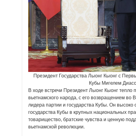
Президент Государства Лыонг Кыонг с Первы
Кубы Мигелем Диас
В ходе встречи Президент Лыонг Кыонг тепло п
вьетнамского народа, с его возвращением во 
лидера партии и государства Кубы. Он высоко
государства Кубы в крупных национальных праз
товарищество, братские чувства и ценную подд
вьетнамской революции.