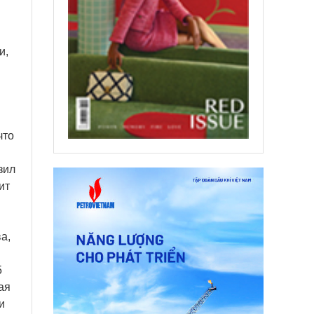
и,
что
зил
ит
а,
5
ая
и