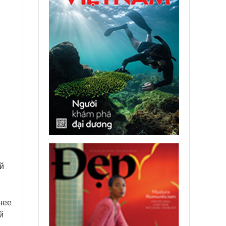
й
нее
й