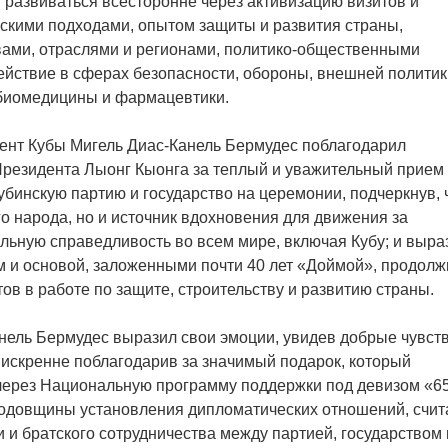
 развиваться всесторонне через активизацию визитов и
ескими подходами, опытом защиты и развития страны,
ами, отраслями и регионами, политико-общественными
йствие в сферах безопасности, обороны, внешней политик
, биомедицины и фармацевтики.
дент Кубы Мигель Диас-Канель Бермудес поблагодарил
 Президента Лыонг Кыонга за теплый и уважительный прием
убинскую партию и государство на церемонии, подчеркнув, 
го народа, но и источник вдохновения для движения за
льную справедливость во всем мире, включая Кубу; и выра
ом и основой, заложенными почти 40 лет «Доймой», продолж
в в работе по защите, строительству и развитию страны.
нель Бермудес выразил свои эмоции, увидев добрые чувств
 искренне поблагодарив за значимый подарок, который
 через Национальную программу поддержки под девизом «6
 годовщины установления дипломатических отношений, счит
 и братского сотрудничества между партией, государством 