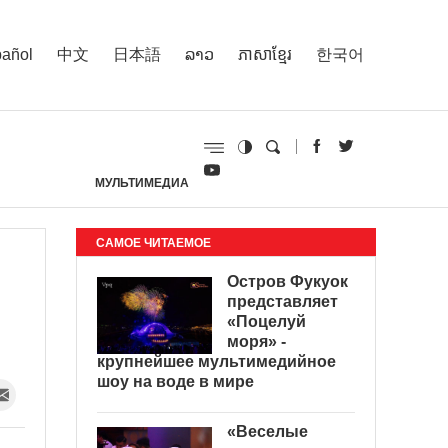
añol
中文
日本語
ລາວ
ភាសាខ្មែរ
한국어
МУЛЬТИМЕДИА
И
САМОЕ ЧИТАЕМОЕ
Остров Фукуок
представляет
«Поцелуй
моря» -
крупнейшее мультимедийное
шоу на воде в мире
«Веселые