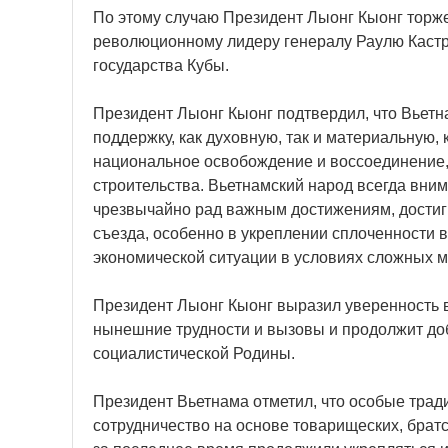
По этому случаю Президент Лыонг Кыонг торж
революционному лидеру генералу Раулю Кастр
государства Кубы.
Президент Лыонг Кыонг подтвердил, что Вьетн
поддержку, как духовную, так и материальную,
национальное освобождение и воссоединение,
строительства. Вьетнамский народ всегда вни
чрезвычайно рад важным достижениям, достигн
съезда, особенно в укреплении сплоченности в
экономической ситуации в условиях сложных 
Президент Лыонг Кыонг выразил уверенность в
нынешние трудности и вызовы и продолжит доб
социалистической Родины.
Президент Вьетнама отметил, что особые трад
сотрудничество на основе товарищеских, брат