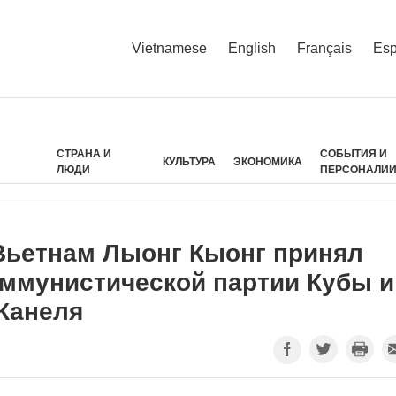
Vietnamese
English
Français
Esp
СТРАНА И
СОБЫТИЯ И
КУЛЬТУРА
ЭКОНОМИКА
ЛЮДИ
ПЕРСОНАЛИ
Вьетнам Лыонг Кыонг принял
оммунистической партии Кубы и
Канеля