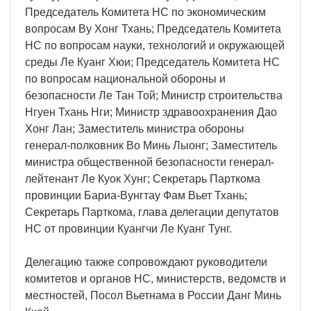
Председатель Комитета НС по экономическим
вопросам Ву Хонг Тхань; Председатель Комитета
НС по вопросам науки, технологий и окружающей
среды Ле Куанг Хюи; Председатель Комитета НС
по вопросам национальной обороны и
безопасности Ле Тан Той; Министр строительства
Нгуен Тхань Нги; Министр здравоохранения Дао
Хонг Лан; Заместитель министра обороны
генерал-полковник Во Минь Лыонг; Заместитель
министра общественной безопасности генерал-
лейтенант Ле Куок Хунг; Секретарь Парткома
провинции Бариа-Вунгтау Фам Вьет Тхань;
Секретарь Парткома, глава делегации депутатов
НС от провинции Куангчи Ле Куанг Тунг.
Делегацию также сопровождают руководители
комитетов и органов НС, министерств, ведомств и
местностей, Посол Вьетнама в России Данг Минь