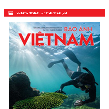
Вьетнам - идеальное
направление для цифровых
кочевников
Журнал ОАЭ назвал Фукуок
«глобальным туристическим
центром» 2026 года
ЧИТАТЬ ПЕЧАТНЫЕ ПУБЛИКАЦИИ