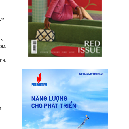
для
сь
ом,
ия.
и