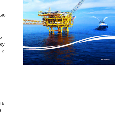
тью
ь
ву
 к
ть
е