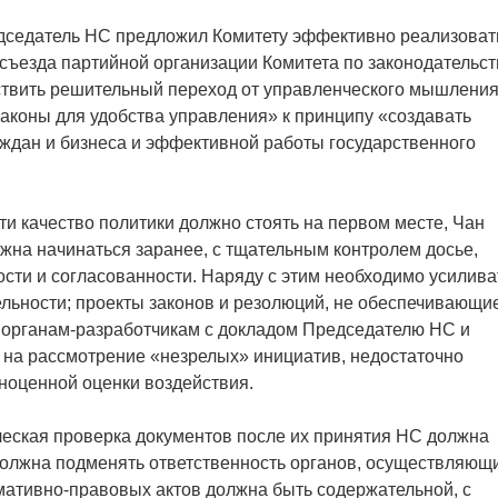
едседатель НС предложил Комитету эффективно реализоват
 съезда партийной организации Комитета по законодательст
ствить решительный переход от управленческого мышления
аконы для удобства управления» к принципу «создавать
аждан и бизнеса и эффективной работы государственного
ти качество политики должно стоять на первом месте, Чан
лжна начинаться заранее, с тщательным контролем досье,
ости и согласованности. Наряду с этим необходимо усилива
ельности; проекты законов и резолюций, не обеспечивающи
 органам-разработчикам с докладом Председателю НС и
 на рассмотрение «незрелых» инициатив, недостаточно
ноценной оценки воздействия.
ческая проверка документов после их принятия НС должна
должна подменять ответственность органов, осуществляющ
мативно-правовых актов должна быть содержательной, с