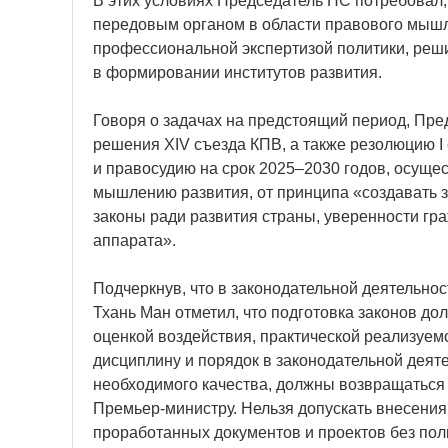
В этих условиях Председатель НС потребовал,
передовым органом в области правового мышл
профессиональной экспертизой политики, реши
в формировании институтов развития.
Говоря о задачах на предстоящий период, Пр
решения XIV съезда КПВ, а также резолюцию I
и правосудию на срок 2025–2030 годов, осуще
мышлению развития, от принципа «создавать з
законы ради развития страны, уверенности гр
аппарата».
Подчеркнув, что в законодательной деятельнос
Тхань Ман отметил, что подготовка законов до
оценкой воздействия, практической реализуем
дисциплину и порядок в законодательной деят
необходимого качества, должны возвращаться
Премьер-министру. Нельзя допускать внесения
проработанных документов и проектов без пол