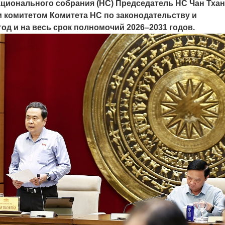
ационального собрания (НС) Председатель НС Чан Тха
 комитетом Комитета НС по законодательству и
од и на весь срок полномочий 2026–2031 годов.