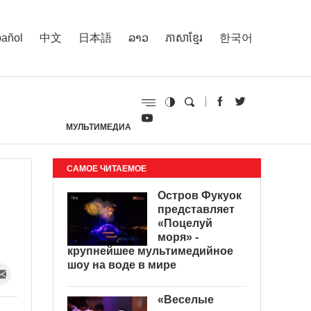
añol
中文
日本語
ລາວ
ភាសាខ្មែរ
한국어
МУЛЬТИМЕДИА
И
САМОЕ ЧИТАЕМОЕ
Остров Фукуок
представляет
«Поцелуй
моря» -
крупнейшее мультимедийное
шоу на воде в мире
«Веселые