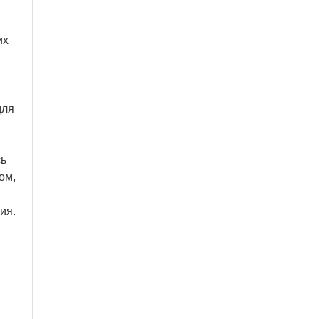
их
для
сь
ом,
ия.