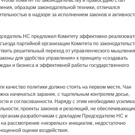
 чтобы Комитет по законодательству и правосудию стал
ения, образцом законодательной техники, отличался
тельностью в надзоре за исполнением законов и активнос
едседатель НС предложил Комитету эффективно реализоват
 съезда партийной организации Комитета по законодательст
ствить решительный переход от управленческого мышления
аконы для удобства управления» к принципу «создавать
аждан и бизнеса и эффективной работы государственного
ти качество политики должно стоять на первом месте, Чан
лжна начинаться заранее, с тщательным контролем досье,
ости и согласованности. Наряду с этим необходимо усилива
ельности; проекты законов и резолюций, не обеспечивающи
 органам-разработчикам с докладом Председателю НС и
 на рассмотрение «незрелых» инициатив, недостаточно
ноценной оценки воздействия.