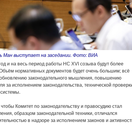
ь Ман выступает на заседании. Фото: ВИА
год и на весь период работы НС XVI созыва будут более
Объём нормативных документов будет очень большим; всё
о обновлению законодательного мышления, повышению
оля за исполнением законодательства, технической проверк
 системы.
 чтобы Комитет по законодательству и правосудию стал
ения, образцом законодательной техники, отличался
тельностью в надзоре за исполнением законов и активнос