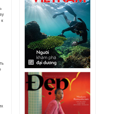
ь
ву
 к
ть
е
их