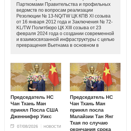
Парткомами Правительства и профильных
ведомств по вопросам реализации
Резолюции № 13-NQ/TW ЦК КПВ XI созыва
от 16 января 2012 года и Заключения № 72-
KL/TW Политбюро ЦК XIII созыва от 23
февраля 2024 года о создании современной
и взаимосвязанной инфраструктуры с целью
превращения Вьетнама в основном в
индустриально развитую страну
современного типа.
Председатель НС
Председатель НС
Чан Тхань Ман
Чан Тхань Ман
принял Посла США
принял посла
Дженнифер Уикс
Малайзии Тан Янг
Тхая по случаю
07/08/2026
НОВОСТИ
окончания срока