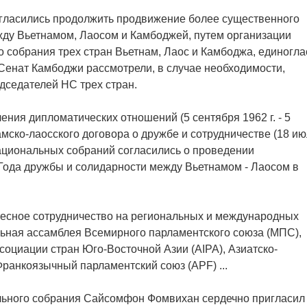
гласились продолжить продвижение более существенного
жду Вьетнамом, Лаосом и Камбоджей, путем организации
 собрания трех стран Вьетнам, Лаос и Камбоджа, единогла
Сенат Камбоджи рассмотрели, в случае необходимости,
дседателей НС трех стран.
ения дипломатических отношений (5 сентября 1962 г. - 5
амско-лаосского договора о дружбе и сотрудничестве (18 и
х Национальных собраний согласились о проведении
Года дружбы и солидарности между Вьетнамом - Лаосом в
тесное сотрудничество на региональных и международных
льная ассамблея Всемирного парламентского союза (МПС),
оциации стран Юго-Восточной Азии (AIPA), Азиатско-
ранкоязычный парламентский союз (APF) ...
льного собрания Сайсомфон Фомвихан сердечно пригласил