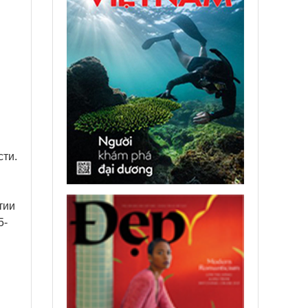
сти.
тии
5-