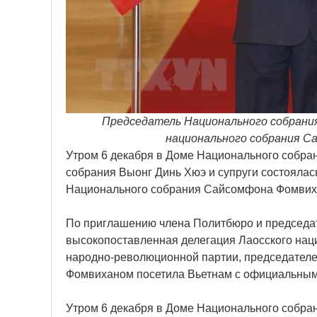
Председатель Национального собрани
национального собрания Са
Утром 6 декабря в Доме Национального собра
собрания Выонг Динь Хюэ и супруги состояла
Национального собрания Сайсомфона Фомвиха
По приглашению члена Политбюро и председа
высокопоставленная делегация Лаосского нац
народно-революционной партии, председател
Фомвиханом посетила Вьетнам с официальным в
Утром 6 декабря в Доме Национального собра