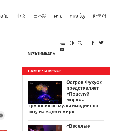
añol
中文
日本語
ລາວ
ភាសាខ្មែរ
한국어
МУЛЬТИМЕДИА
И
САМОЕ ЧИТАЕМОЕ
Остров Фукуок
представляет
«Поцелуй
моря» -
крупнейшее мультимедийное
шоу на воде в мире
«Веселые