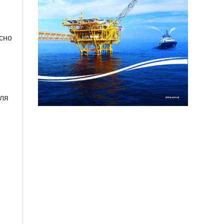
сно
юля