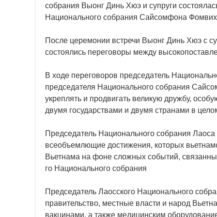
собрания Выонг Динь Хюэ и супруги состояла
Национального собрания Сайсомфона Фомвиха
После церемонии встречи Выонг Динь Хюэ с с
состоялись переговоры между высокопоставле
В ходе переговоров председатель Национально
председателя Национального собрания Сайсо
укреплять и продвигать великую дружбу, особ
двумя государствами и двумя странами в цело
Председатель Национального собрания Лаоса
всеобъемлющие достижения, которых вьетнамс
Вьетнама на фоне сложных событий, связанных
го Национального собрания
Председатель Лаосского Национального собра
правительство, местные власти и народ Вьетн
вакцинами, а также медицинским оборудованием