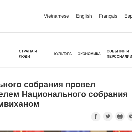
Vietnamese
English
Français
Esp
СТРАНА И
СОБЫТИЯ И
КУЛЬТУРА
ЭКОНОМИКА
ЛЮДИ
ПЕРСОНАЛИ
ьного собрания провел
елем Национального собрания
мвиханом