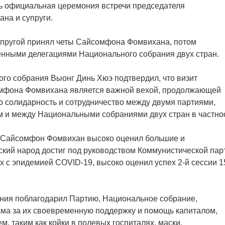
сь официальная церемония встречи председателя
на и супруги.
упругой принял четы Сайсомфона Фомвихана, потом
нными делегациями Национального собрания двух стран.
го собрания Выонг Динь Хюэ подтвердил, что визит
мфона Фомвихана является важной вехой, продолжающей
ую солидарность и сотрудничество между двумя партиями,
м и между Национальными собраниями двух стран в частно
 Сайсомфон Фомвихан высоко оценил большие и
кий народ достиг под руководством Коммунистической пар
 с эпидемией COVID-19, высоко оценил успех 2-й сессии 1
ния поблагодарил Партию, Национальное собрание,
ама за их своевременную поддержку и помощь капиталом,
, таким как койки в полевых госпиталях, маски,