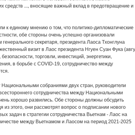
 средств ..., вносящие важный вклад в предотвращение и
ли к единому мнению о том, что политико-дипломатические
стности, обе стороны очень успешно организовали
 генерального секретаря, президента Лаоса Тхонглуна
жественный визит в Лаос президента Нгуен Суан Фука (авгу
 безопасности, торговли, инвестиций, энергетики,
ения, в борьбе с COVID-19, сотрудничество между
тся.
у Национальными собраниями двух стран, руководители
 всестороннего сотрудничества между Национальными
чень хорошо развились. Обе стороны должны обсудить
 из этого, они рассмотрят вопрос о подписании нового
ых задач в стратегии сотрудничества Вьетнам - Лаос на
ничестве между Вьетнамом и Лаосом на период 2021-2025