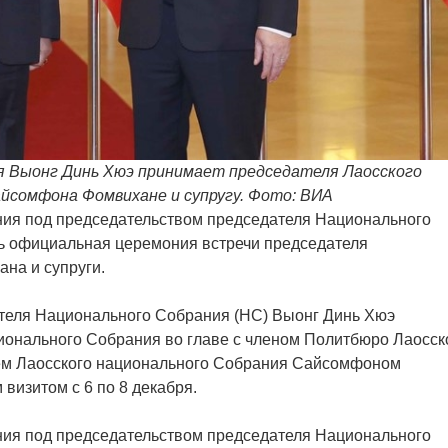
я Выонг Динь Хюэ принимаeт председателя Лаосского
йсомфона Фомвихане и супругу. Фото: ВИА
ния под председательством председателя Национального
сь официальная церемония встречи председателя
на и супруги.
теля Национального Собрания (НС) Выонг Динь Хюэ
ионального Собрания во главе с членом Политбюро Лаосск
ем Лаосского национального Собрания Сайсомфоном
изитом с 6 по 8 декабря.
ния под председательством председателя Национального