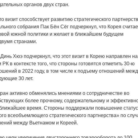
ательных органов двух стран.
то визит способствует развитию стратегического партнерст
ьного собрания Пак Бён Сёг подчеркнул, что Корея считае
овой южной политики и желает в ближайшем будущем
двумя странами.
инь Хюэ подчеркнул, что этот визит в Корею направлен на
К в контексте того, что стороны готовятся отметить 30-ю
шений в 2022 году, в том числе к подъему отношений межд
дующие 30 лет.
ран активно обменялись мнениями о сотрудничестве во
обствующих более прочному, содержательному и эффективн
 ближайшее время. Стороны поддержали повышение стату
ого всеобъемлющего стратегического партнерства» по слу
шений между Вьетнамом и Кореей.
ю цели увеличения двустороннего товарооборота до 100