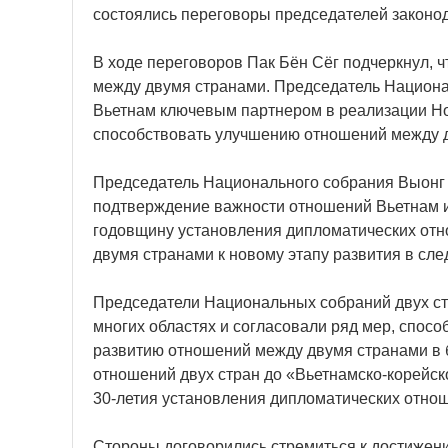
состоялись переговоры председателей законод
В ходе переговоров Пак Бён Сёг подчеркнул, ч
между двумя странами. Председатель Национал
Вьетнам ключевым партнером в реализации Н
способствовать улучшению отношений между 
Председатель Национального собрания Выонг Д
подтверждение важности отношений Вьетнам и Р
годовщину установления дипломатических отно
двумя странами к новому этапу развития в сле
Председатели Национальных собраний двух ст
многих областях и согласовали ряд мер, спос
развитию отношений между двумя странами в
отношений двух стран до «Вьетнамско-корейск
30-летия установления дипломатических отно
Стороны договорились стремиться к достижени