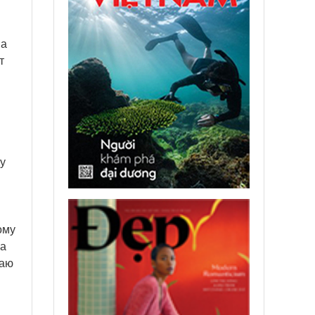
ва
т
у
ому
са
чаю