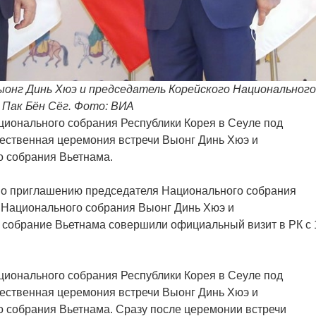
онг Динь Хюэ и председатель Корейского Национального
 Пак Бён Сёг. Фото: ВИА
ционального собрания Республики Корея в Сеуле под
ественная церемония встречи Выонг Динь Хюэ и
 собрания Вьетнама.
по приглашению председателя Национального собрания
я Национального собрания Выонг Динь Хюэ и
собрание Вьетнама совершили официальный визит в РК с 
ционального собрания Республики Корея в Сеуле под
ественная церемония встречи Выонг Динь Хюэ и
 собрания Вьетнама. Сразу после церемонии встречи