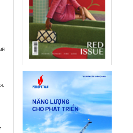
ий
я,
и