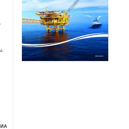
,
ы.
ВИА