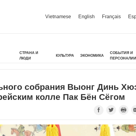
Vietnamese
English
Français
Esp
СТРАНА И
СОБЫТИЯ И
КУЛЬТУРА
ЭКОНОМИКА
ЛЮДИ
ПЕРСОНАЛИ
ьного собрания Выонг Динь Хю
рейским колле Пак Бён Сёгом