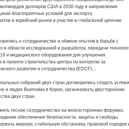
миллиардов долларов США в 2030 году в направлении
дание благоприятных условий для экспорта
ктов в корейский рынок и участие в глобальной цепочке
ворились о сотрудничестве и обмене опытом в борьбе с
о в области исследований и разработок, передачи технолог
-19 и медицинского оборудования для улучшения
 в проекте строительства центра по контролю за
ческого развития и сотрудничества (EDCF)…
нальных собраний двух стран договорились создать услови
не и людях Вьетнама в Корее, организовать двусторонние
ства двух стран.
жить тесное сотрудничество на многосторонних форумах,
видение обеспечения безопасности, защиты и свободы
держать мирную, стабильную обстановку, правовой порядок 