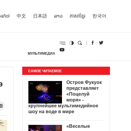
añol
中文
日本語
ລາວ
ភាសាខ្មែរ
한국어
МУЛЬТИМЕДИА
И
САМОЕ ЧИТАЕМОЕ
э
Остров Фукуок
представляет
«Поцелуй
моря» -
крупнейшее мультимедийное
шоу на воде в мире
«Веселые