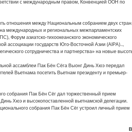
тветствии с международным правом, Конвенцией ООН по
ять отношения между Национальным собранием двух стран
га на международных и региональных межпарламентских
ПС), Форум азиатско-тихоокеанского экономического
ой ассоциации государств Юго-Восточной Азии (AIPA)..,
егического сотрудничества и партнерства» на новые высот
льной ассамблеи Пак Бён Сёга Выонг Динь Хюэ передал
телей Вьетнама посетить Вьетнам президенту и премьер-
го собрания Пак Бён Сёг дал торжественный прием
Динь Хюэ и высокопоставленной вьетнамской делегации.
Национального собрания Пак Бён Сёг устроил личный прием