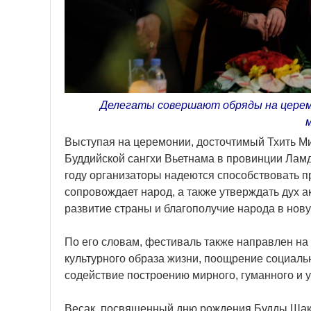
Делегаты совершают обряды на церемо
Выступая на церемонии, досточтимый Тхить Ми
Буддийской сангхи Вьетнама в провинции Ламд
году организаторы надеются способствовать п
сопровождает народ, а также утверждать дух а
развитие страны и благополучие народа в нову
По его словам, фестиваль также направлен н
культурного образа жизни, поощрение социаль
содействие построению мирного, гуманного и 
Весак, посвященный дню рождения Будды Шак