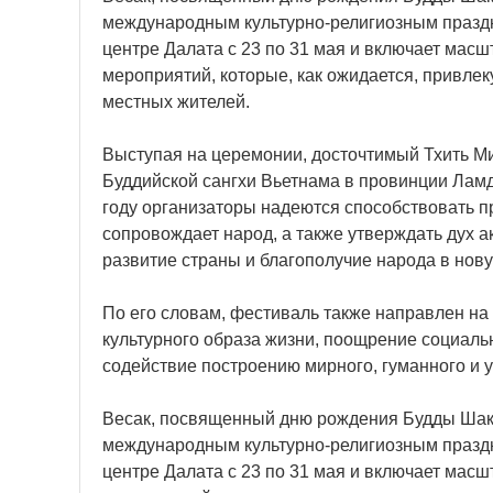
международным культурно-религиозным праздн
центре Далата с 23 по 31 мая и включает мас
мероприятий, которые, как ожидается, привлек
местных жителей.
Выступая на церемонии, досточтимый Тхить Ми
Буддийской сангхи Вьетнама в провинции Ламд
году организаторы надеются способствовать п
сопровождает народ, а также утверждать дух а
развитие страны и благополучие народа в нову
По его словам, фестиваль также направлен н
культурного образа жизни, поощрение социаль
содействие построению мирного, гуманного и 
Весак, посвященный дню рождения Будды Шак
международным культурно-религиозным праздн
центре Далата с 23 по 31 мая и включает мас