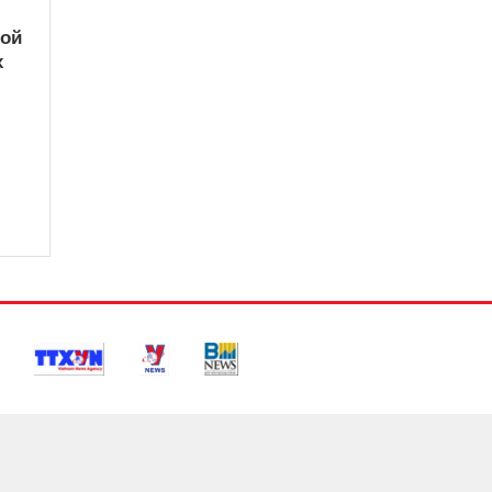
кой
х