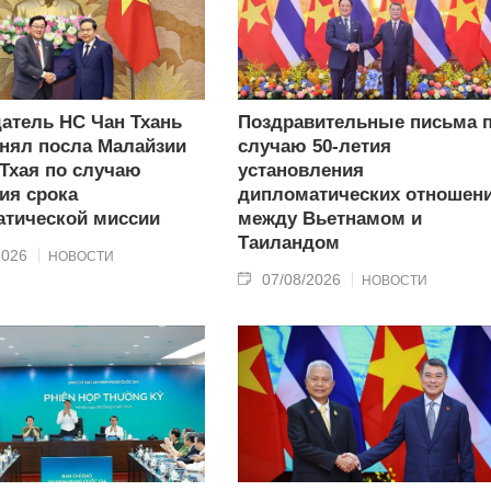
атель НС Чан Тхань
Поздравительные письма 
нял посла Малайзии
случаю 50-летия
 Тхая по случаю
установления
ия срока
дипломатических отношен
тической миссии
между Вьетнамом и
Таиландом
2026
НОВОСТИ
07/08/2026
НОВОСТИ