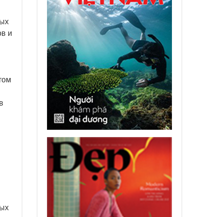
ных
ов и
том
в
ных