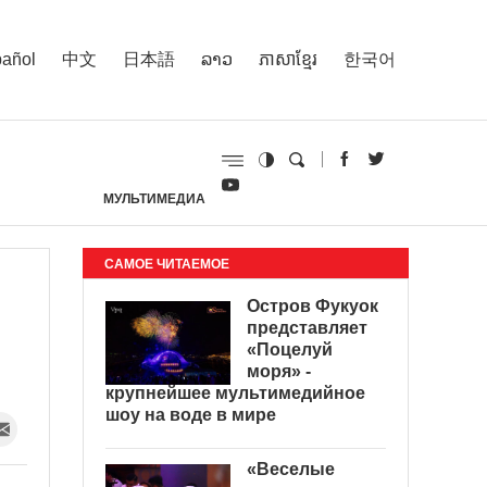
añol
中文
日本語
ລາວ
ភាសាខ្មែរ
한국어
МУЛЬТИМЕДИА
И
САМОЕ ЧИТАЕМОЕ
Остров Фукуок
представляет
«Поцелуй
моря» -
крупнейшее мультимедийное
шоу на воде в мире
«Веселые