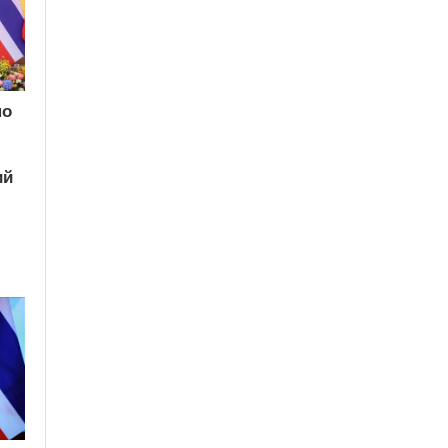
по
ий