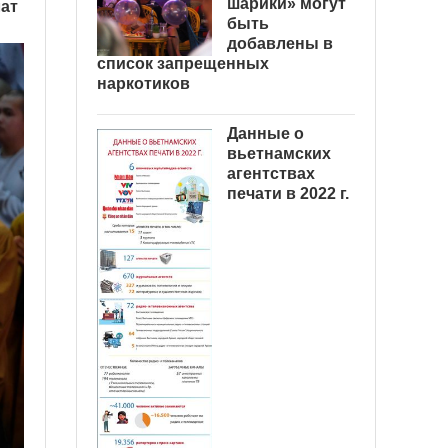
шарики» могут
лат
быть
добавлены в
список запрещенных
наркотиков
Данные о
вьетнамских
агентствах
печати в 2022 г.