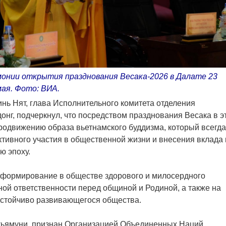
нии открытия празднования Весака-2026 в Далате 23
мая. Фото: ВИА.
нь Нят, глава Исполнительного комитета отделения
онг, подчеркнул, что посредством празднования Весака в э
родвижению образа вьетнамского буддизма, который всегда
ктивного участия в общественной жизни и внесения вклада 
ю эпоху.
а формирование в обществе здорового и милосердного
ной ответственности перед общиной и Родиной, а также на
устойчиво развивающегося общества.
ьямуни, признан Организацией Объединенных Наций