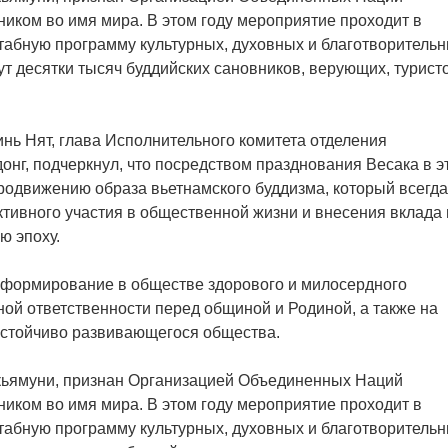
иком во имя мира. В этом году мероприятие проходит в
штабную программу культурных, духовных и благотворитель
ут десятки тысяч буддийских сановников, верующих, турист
нь Нят, глава Исполнительного комитета отделения
онг, подчеркнул, что посредством празднования Весака в э
родвижению образа вьетнамского буддизма, который всегда
ктивного участия в общественной жизни и внесения вклада 
ю эпоху.
а формирование в обществе здорового и милосердного
ной ответственности перед общиной и Родиной, а также на
устойчиво развивающегося общества.
ьямуни, признан Организацией Объединенных Наций
иком во имя мира. В этом году мероприятие проходит в
штабную программу культурных, духовных и благотворитель