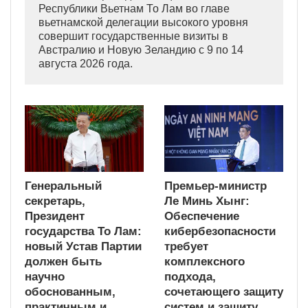
Республики Вьетнам То Лам во главе
вьетнамской делегации высокого уровня
совершит государственные визиты в
Австралию и Новую Зеландию с 9 по 14
августа 2026 года.
Генеральный
Премьер-министр
секретарь,
Ле Минь Хынг:
Президент
Обеспечение
государства То Лам:
кибербезопасности
новый Устав Партии
требует
должен быть
комплексного
научно
подхода,
обоснованным,
сочетающего защиту
практичным и
систем и защиту