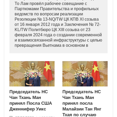
То Лам провёл рабочее совещание с
Парткомами Правительства и профильных
ведомств по вопросам реализации
Резолюции № 13-NQ/TW ЦК КПВ XI созыва
от 16 января 2012 года и Заключения № 72-
KL/TW Политбюро ЦК XIII созыва от 23
февраля 2024 года о создании современной
и взаимосвязанной инфраструктуры с целью
превращения Вьетнама в основном в
индустриально развитую страну
современного типа.
Председатель НС
Председатель НС
Чан Тхань Ман
Чан Тхань Ман
принял Посла США
принял посла
Дженнифер Уикс
Малайзии Тан Янг
Тхая по случаю