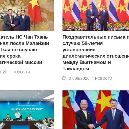
атель НС Чан Тхань
Поздравительные письма 
нял посла Малайзии
случаю 50-летия
 Тхая по случаю
установления
ия срока
дипломатических отношен
тической миссии
между Вьетнамом и
Таиландом
2026
НОВОСТИ
07/08/2026
НОВОСТИ