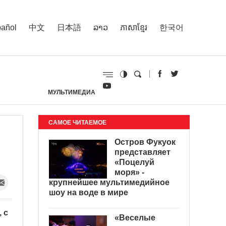
añol
中文
日本語
ລາວ
ភាសាខ្មែរ
한국어
МУЛЬТИМЕДИА
И
САМОЕ ЧИТАЕМОЕ
Остров Фукуок
представляет
«Поцелуй
моря» -
крупнейшее мультимедийное
шоу на воде в мире
 с
«Веселые