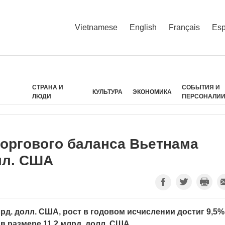
Vietnamese
English
Français
Esp
СТРАНА И
СОБЫТИЯ И
КУЛЬТУРА
ЭКОНОМИКА
ЛЮДИ
ПЕРСОНАЛИ
оргового баланса Вьетнама
лл. США
рд. долл. США, рост в годовом исчислении достиг 9,5%,
 размере 11,2 млрд. долл. США.