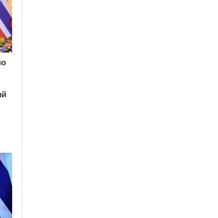
по
ий