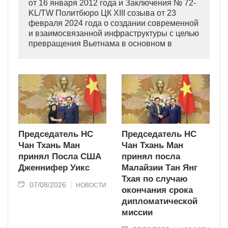
от 16 января 2012 года и Заключения № 72-
KL/TW Политбюро ЦК XIII созыва от 23
февраля 2024 года о создании современной
и взаимосвязанной инфраструктуры с целью
превращения Вьетнама в основном в
индустриально развитую страну
современного типа.
Председатель НС
Председатель НС
Чан Тхань Ман
Чан Тхань Ман
принял Посла США
принял посла
Дженнифер Уикс
Малайзии Тан Янг
Тхая по случаю
07/08/2026
НОВОСТИ
окончания срока
дипломатической
миссии