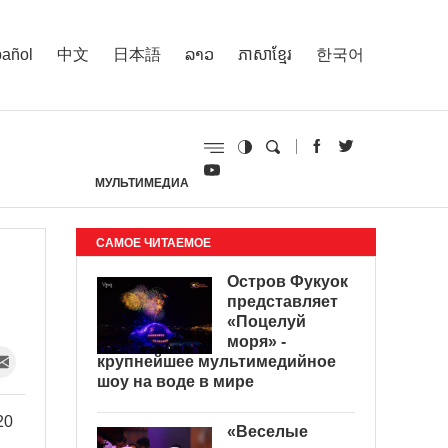
añol
中文
日本語
ລາວ
ភាសាខ្មែរ
한국어
МУЛЬТИМЕДИА
И
САМОЕ ЧИТАЕМОЕ
Остров Фукуок
представляет
«Поцелуй
моря» -
крупнейшее мультимедийное
шоу на воде в мире
20
«Веселые
,