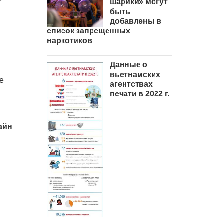
шарики» могут
быть
добавлены в
список запрещенных
наркотиков
Данные о
вьетнамских
е
агентствах
печати в 2022 г.
айн