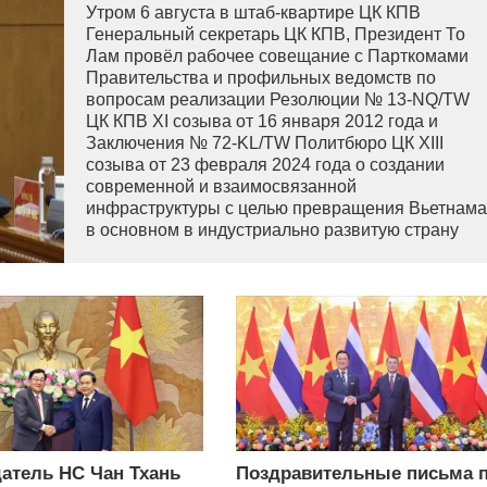
Утром 6 августа в штаб-квартире ЦК КПВ
Генеральный секретарь ЦК КПВ, Президент То
Лам провёл рабочее совещание с Парткомами
Правительства и профильных ведомств по
вопросам реализации Резолюции № 13-NQ/TW
ЦК КПВ XI созыва от 16 января 2012 года и
Заключения № 72-KL/TW Политбюро ЦК XIII
созыва от 23 февраля 2024 года о создании
современной и взаимосвязанной
инфраструктуры с целью превращения Вьетнама
в основном в индустриально развитую страну
современного типа.
атель НС Чан Тхань
Поздравительные письма 