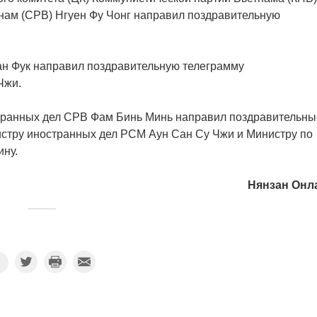
нам (СРВ) Нгуен Фу Чонг направил поздравительную
ан Фук направил поздравительную телеграмму
Чжи.
транных дел СРВ Фам Бинь Минь направил поздравительны
истру иностранных дел РСМ Аун Сан Су Чжи и Министру по
ну.
Нянзан Онл