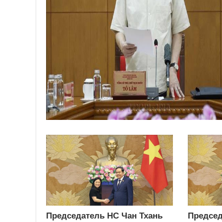
Председатель НС Чан Тхань
Председ