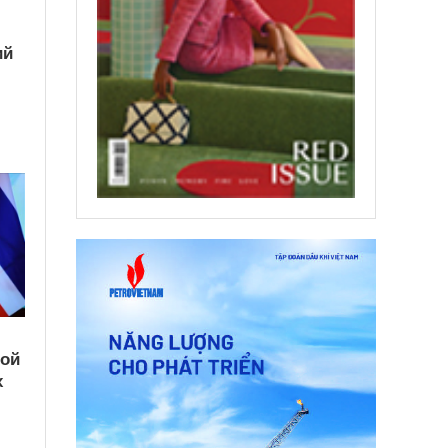
ий
кой
х