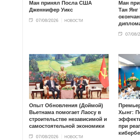
Ман принял Посла США
Ман при
Дженнифер Уикс
Тан Янг
окончан
07/08/2026
НОВОСТИ
диплома
07/08/
Опыт Обновления (Доймой)
Премьер
Вьетнама помогает Лаосу в
Хынг: П
строительстве независимой и
эффекти
самостоятельной экономики
при реа
кибербе
07/08/2026
НОВОСТИ