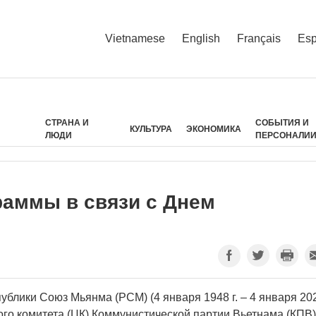
Vietnamese
English
Français
Esp
СТРАНА И
СОБЫТИЯ И
КУЛЬТУРА
ЭКОНОМИКА
ЛЮДИ
ПЕРСОНАЛИ
аммы в связи с Днем
ублики Союз Мьянма (РСМ) (4 января 1948 г. – 4 января 20
ого комитета (ЦК) Коммунистической партии Вьетнама (КПВ)