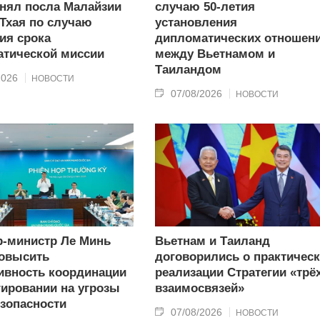
нял посла Малайзии
случаю 50-летия
 Тхая по случаю
установления
ия срока
дипломатических отношен
тической миссии
между Вьетнамом и
Таиландом
2026
НОВОСТИ
07/08/2026
НОВОСТИ
-министр Ле Минь
Вьетнам и Таиланд
овысить
договорились о практичес
вность координации
реализации Стратегии «трё
гировании на угрозы
взаимосвязей»
зопасности
07/08/2026
НОВОСТИ