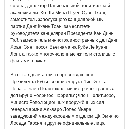
совета, директор Национальной политической
академии им. Хо Ши Мина Нгуен Суан Тханг,
заместитель заведующего канцелярией ЦК
партии Данг Кхань Тоан, заместитель
руководителя канцелярии Президента Кан Динь
Тай, заместитель министра иностранных дел Данг
Хоанг Зянг, посол Вьетнама на Кубе Ле Куанг
Лонг, а также многочисленные жители столицы с
флагами в руках.
В состав делегации, сопровождающей
Президента Кубы, вошли супруга Лис Куэста
Пераса; член Политбюро, министр иностранных
дел Бруно Родригес Паррилья; член Политбюро,
министр Революционных вооружённых сил
генерал армии Альваро Лопес Мьера;
заведующий международным отделом ЦК Эмилио
Лосада Гарсия и другие официальные лица.