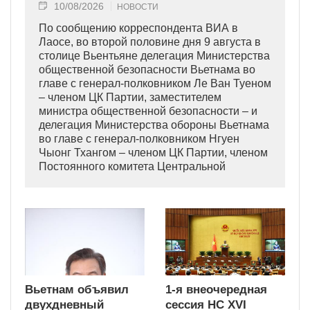
10/08/2026
НОВОСТИ
По сообщению корреспондента ВИА в
Лаосе, во второй половине дня 9 августа в
столице Вьентьяне делегация Министерства
общественной безопасности Вьетнама во
главе с генерал-полковником Ле Ван Туеном
– членом ЦК Партии, заместителем
министра общественной безопасности – и
делегация Министерства обороны Вьетнама
во главе с генерал-полковником Нгуен
Чыонг Тхангом – членом ЦК Партии, членом
Постоянного комитета Центральной
военной комиссии, заместителем министра
обороны – прибыли, чтобы почтить память
товарища Сайсомфона Фомвихана, члена
Политбюро, Председателя Национальной
ассамблеи Лаоса.
Вьетнам объявил
1-я внеочередная
двухдневный
сессия НС XVI