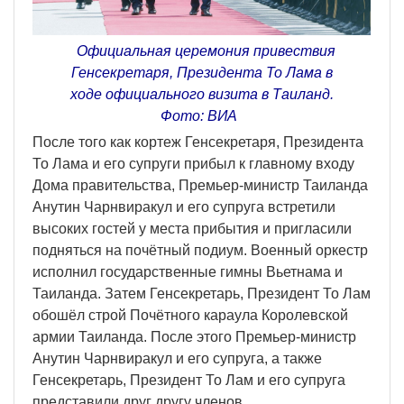
Официальная церемония привествия
Генсекретаря, Президента То Лама в
ходе официального визита в Таиланд.
Фото: ВИА
После того как кортеж Генсекретаря, Президента
То Лама и его супруги прибыл к главному входу
Дома правительства, Премьер-министр Таиланда
Анутин Чарнвиракул и его супруга встретили
высоких гостей у места прибытия и пригласили
подняться на почётный подиум. Военный оркестр
исполнил государственные гимны Вьетнама и
Таиланда. Затем Генсекретарь, Президент То Лам
обошёл строй Почётного караула Королевской
армии Таиланда. После этого Премьер-министр
Анутин Чарнвиракул и его супруга, а также
Генсекретарь, Президент То Лам и его супруга
представили друг другу членов