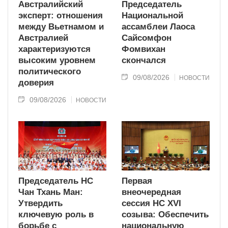
Австралийский
Председатель
эксперт: отношения
Национальной
между Вьетнамом и
ассамблеи Лаоса
Австралией
Сайсомфон
характеризуются
Фомвихан
высоким уровнем
скончался
политического
09/08/2026
НОВОСТИ
доверия
09/08/2026
НОВОСТИ
Председатель НС
Первая
Чан Тхань Ман:
внеочередная
Утвердить
сессия НС XVI
ключевую роль в
созыва: Обеспечить
борьбе с
национальную