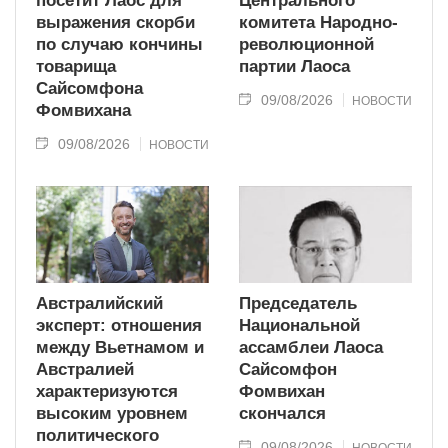
посетит Лаос для
Центрального
выражения скорби
комитета Народно-
по случаю кончины
революционной
товарища
партии Лаоса
Сайсомфона
09/08/2026
НОВОСТИ
Фомвихана
09/08/2026
НОВОСТИ
Австралийский
Председатель
эксперт: отношения
Национальной
между Вьетнамом и
ассамблеи Лаоса
Австралией
Сайсомфон
характеризуются
Фомвихан
высоким уровнем
скончался
политического
09/08/2026
НОВОСТИ