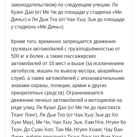
законодательством) по следующим улицам: Ле
Куанг Дао (от Ме Чи до площади у стадиона «Ми
Динь») и Ле Дык Тхо (от Чан Хыу Зык до площади
у стадиона «Ми Динь»).
Кроме того, временно запрещается движение
грузовых автомобилей с грузоподъёмностью от
500 кг и более, а также пассажирских
автомобилей от 16 мест и выше (за исключением
автобусов, машин по вывозу мусора, аварийных
служб, а также автомобилей с опознавательными
знаками охраны, полиции, армии и других
приоритетных средств). Ограничивается
движение личных автомобилей и мотоциклов на
ряде улиц: Ле Куанг Дао (от Ме Чи до проспекта
Тханг Лонг), Ле Дык Тхо (от Чан Хыу Зык до Хо
Хунг Мау), Ме Чи, Чан Хыу Зык, Хам Нги, Нгуен Ко
Тхач, До Суан Хоп, Тан Ми, Нгуен Хоанг, Чау Ван
Лием, дублёр проспекта Тханг Лонг (от Фам Хунг