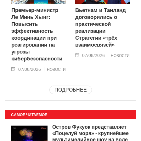
Премьер-министр
Вьетнам и Таиланд
Ле Минь Хынг:
договорились о
Повысить
практической
эффективность
реализации
координации при
Стратегии «трёх
реагировании на
взаимосвязей»
угрозы
07/08/2026
НОВОСТИ
кибербезопасности
07/08/2026
НОВОСТИ
ПОДРОБНЕЕ
САМОЕ ЧИТАЕМОЕ
Остров Фукуок представляет
«Поцелуй моря» - крупнейшее
мультимедийное шоу на воде