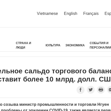
Vietnamese
English
Français
Esp
СТРАНА И
СОБЫТИЯ И
КУЛЬТУРА
ЭКОНОМИКА
ЛЮДИ
ПЕРСОНАЛИ
ельное сальдо торгового балан
ставит более 10 млрд. долл. С
-го созыва министр промышленности и торговли Нгуен
на проблемы от эпидемии COVID-19, также является пер