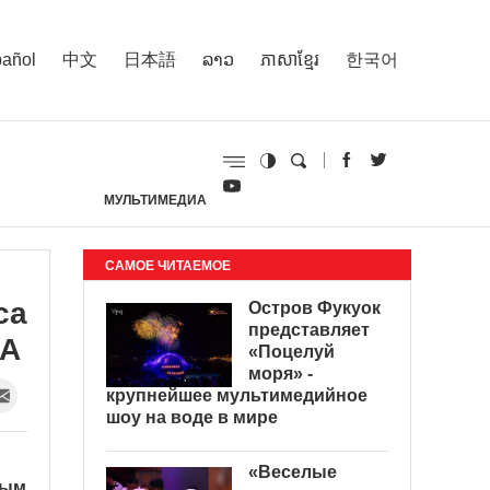
añol
中文
日本語
ລາວ
ភាសាខ្មែរ
한국어
МУЛЬТИМЕДИА
И
САМОЕ ЧИТАЕМОЕ
са
Остров Фукуок
представляет
ША
«Поцелуй
моря» -
крупнейшее мультимедийное
шоу на воде в мире
«Веселые
вым