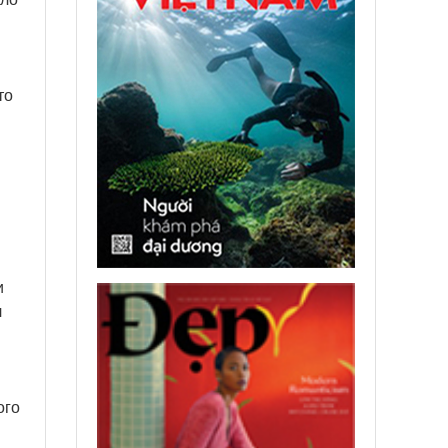
то
и
л
ого