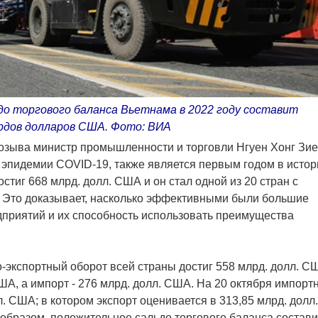
о торгового баланса Вьетнама в 2022 году составит
ардов долларов США. Фото: ВИА
созыва министр промышленности и торговли Нгуен Хонг Зи
т эпидемии COVID-19, также является первым годом в истор
стиг 668 млрд. долл. США и он стал одной из 20 стран с
 Это доказывает, насколько эффективными были большие
приятий и их способность использовать преимущества
о-экспортный оборот всей страны достиг 558 млрд. долл. С
ША, а импорт - 276 млрд. долл. США. На 20 октября импорт
. США; в котором экспорт оценивается в 313,85 млрд. долл.
 образом, положительное сальдо торгового баланса состав