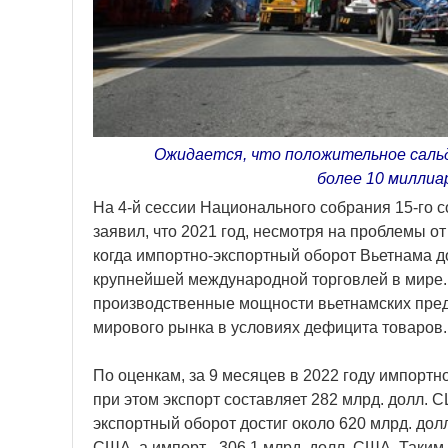
Ожидается, что положительное сальд
более 10 милли
На 4-й сессии Национального собрания 15-го 
заявил, что 2021 год, несмотря на проблемы о
когда импортно-экспортный оборот Вьетнама до
крупнейшей международной торговлей в мире.
производственные мощности вьетнамских пред
мирового рынка в условиях дефицита товаров.
По оценкам, за 9 месяцев в 2022 году импортн
при этом экспорт составляет 282 млрд. долл. С
экспортный оборот достиг около 620 млрд. долл
США, а импорт - 306,1 млрд. долл. США. Таким