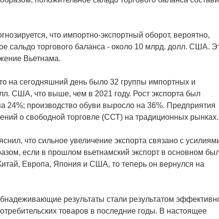
огнозируется, что импортно-экспортный оборот, вероятно,
ое сальдо торгового баланса - около 10 млрд. долл. США. Э
жение Вьетнама.
 то на сегодняшний день было 32 группы импортных и
л. США, что выше, чем в 2021 году. Рост экспорта был
, на 24%; производство обуви выросло на 36%. Предприятия
ний о свободной торговле (ССТ) на традиционных рынках.
снил, что сильное увеличение экспорта связано с усилиям
разом, если в прошлом вьетнамский экспорт в основном бы
Китай, Европа, Япония и США, то теперь он вернулся на
 обнадеживающие результаты стали результатом эффективн
отребительских товаров в последние годы. В настоящее