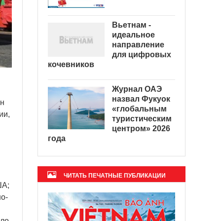
Вьетнам -
идеальное
направление
для цифровых
кочевников
Журнал ОАЭ
назвал Фукуок
ен
«глобальным
ии,
туристическим
центром» 2026
года
ЧИТАТЬ ПЕЧАТНЫЕ ПУБЛИКАЦИИ
ША;
но-
ило