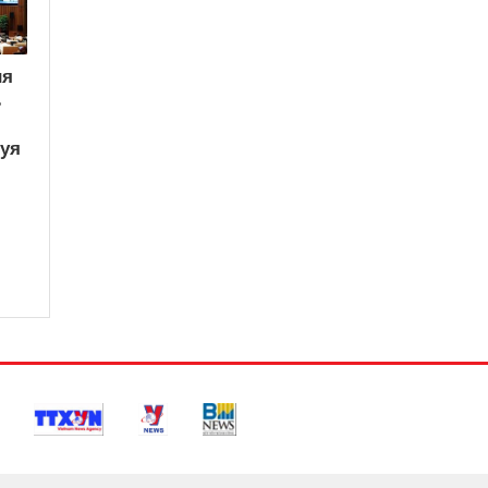
ия
ь
вуя