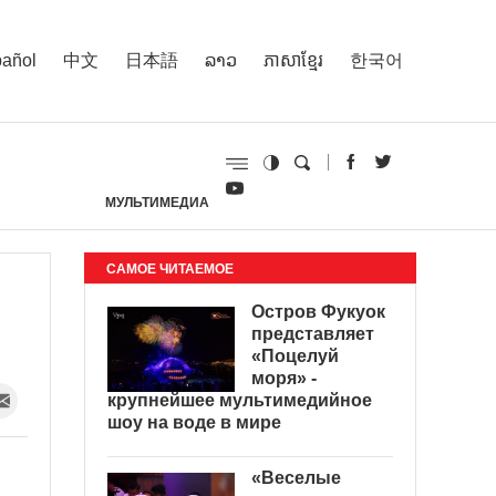
añol
中文
日本語
ລາວ
ភាសាខ្មែរ
한국어
МУЛЬТИМЕДИА
И
САМОЕ ЧИТАЕМОЕ
Остров Фукуок
представляет
«Поцелуй
моря» -
крупнейшее мультимедийное
шоу на воде в мире
«Веселые