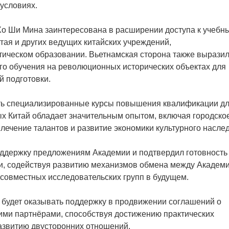
 условиях.
о Ши Мина заинтересована в расширении доступа к учебн
ая и других ведущих китайских учреждений,
тическом образовании. Вьетнамская сторона также вырази
го обучения на революционных исторических объектах для
й подготовки.
ать специализированные курсы повышения квалификации д
ых Китай обладает значительным опытом, включая городско
влечение талантов и развитие экономики культурного насле
оддержку предложениям Академии и подтвердил готовность
и, содействуя развитию механизмов обмена между Академ
 совместных исследовательских групп в будущем.
о будет оказывать поддержку в продвижении соглашений о
ими партнёрами, способствуя достижению практических
азвитию двусторонних отношений.