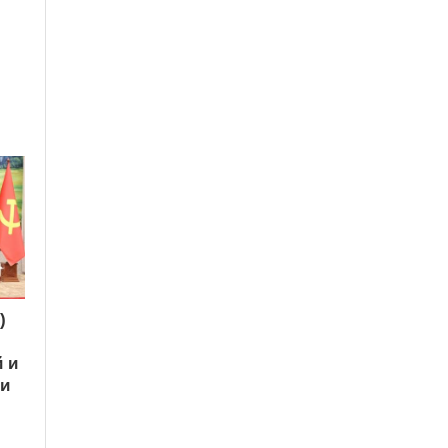
)
 и
ки