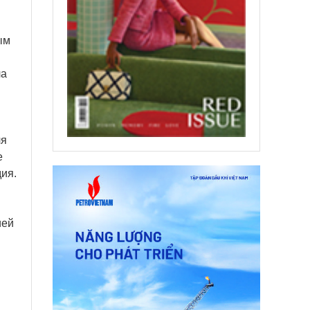
ым
ла
ля
е
дия.
ией