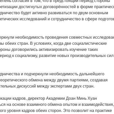
епень согласия в том, что в предстоящий период стороны
ретизации достигнутых договорённостей в форме практичес
дничество будет активно развиваться по двум основным
етических исследований и сотрудничество в сфере подгото
черкнули необходимость проведения совместных исследова
ы обеих стран. В условиях, когда две социалистические
ороны договорились активизировать изучение таких
риод к социализму, развитие новых производительных сил
удничества и подчеркнули необходимость дальнейшего
еоретического обмена между двумя партиями, создавая
тельных дискуссий между экспертами двух стран.
икации кадров, директор Академии Доан Минь Хуан
ться на основе взаимного обмена опытом и взаимодействия,
о уровня кадров обеих сторон. Это позволит на практике