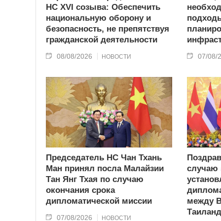
НС XVI созыва: Обеспечить
необход
национальную оборону и
подходы
безопасность, не препятствуя
планиро
гражданской деятельности
инфрас
08/08/2026
07/08/
НОВОСТИ
Председатель НС Чан Тхань
Поздрав
Ман принял посла Малайзии
случаю 
Тан Янг Тхая по случаю
установ
окончания срока
диплома
дипломатической миссии
между 
Таилан
07/08/2026
НОВОСТИ