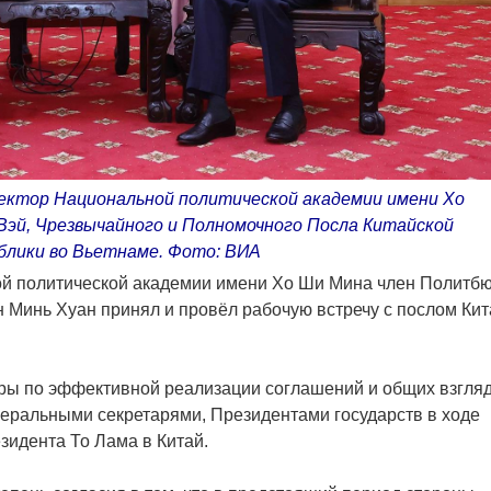
ектор Национальной политической академии имени Хо
Вэй, Чрезвычайного и Полномочного Посла Китайской
блики во Вьетнаме. Фото: ВИА
ой политической академии имени Хо Ши Мина член Политбю
н Минь Хуан принял и провёл рабочую встречу с послом Кит
еры по эффективной реализации соглашений и общих взгля
неральными секретарями, Президентами государств в ходе
зидента То Лама в Китай.