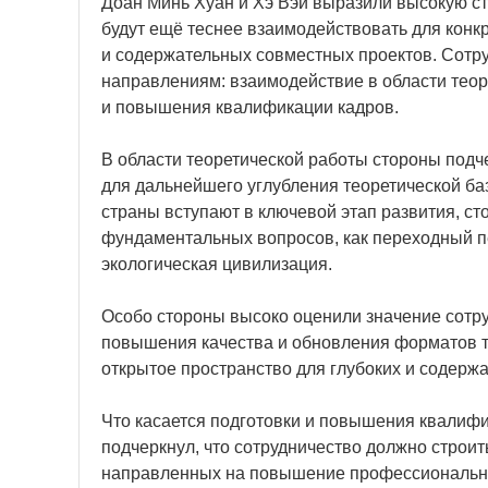
Доан Минь Хуан и Хэ Вэй выразили высокую ст
будут ещё теснее взаимодействовать для конк
и содержательных совместных проектов. Сотру
направлениям: взаимодействие в области теор
и повышения квалификации кадров.
В области теоретической работы стороны под
для дальнейшего углубления теоретической баз
страны вступают в ключевой этап развития, ст
фундаментальных вопросов, как переходный пе
экологическая цивилизация.
Особо стороны высоко оценили значение сотр
повышения качества и обновления форматов т
открытое пространство для глубоких и содержа
Что касается подготовки и повышения квалиф
подчеркнул, что сотрудничество должно строи
направленных на повышение профессиональног