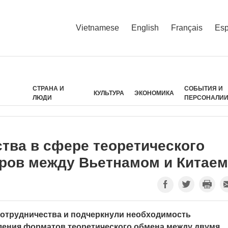
Vietnamese
English
Français
Esp
СТРАНА И
СОБЫТИЯ И
КУЛЬТУРА
ЭКОНОМИКА
ЛЮДИ
ПЕРСОНАЛИ
тва в сфере теоретического
дров между Вьетнамом и Китаем
сотрудничества и подчеркнули необходимость
ления форматов теоретического обмена между двумя