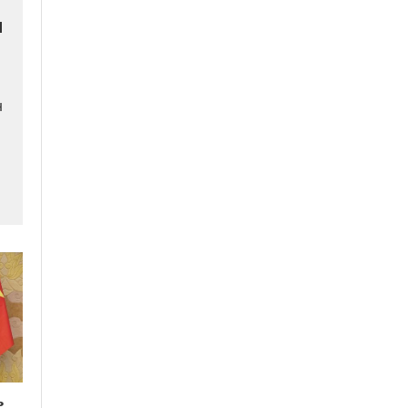
и
н
ь