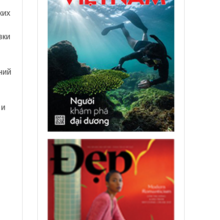
ких
вки
ний
 и