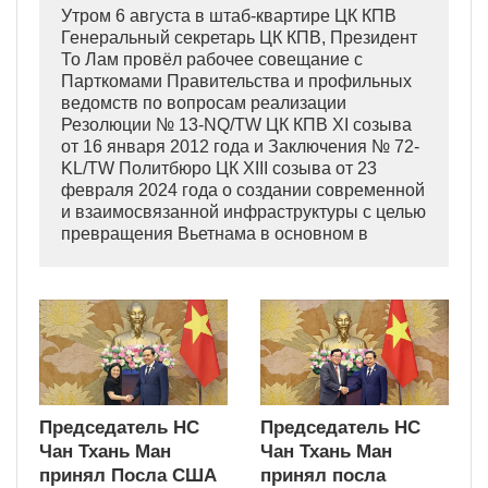
Утром 6 августа в штаб-квартире ЦК КПВ
Генеральный секретарь ЦК КПВ, Президент
То Лам провёл рабочее совещание с
Парткомами Правительства и профильных
ведомств по вопросам реализации
Резолюции № 13-NQ/TW ЦК КПВ XI созыва
от 16 января 2012 года и Заключения № 72-
KL/TW Политбюро ЦК XIII созыва от 23
февраля 2024 года о создании современной
и взаимосвязанной инфраструктуры с целью
превращения Вьетнама в основном в
индустриально развитую страну
современного типа.
Председатель НС
Председатель НС
Чан Тхань Ман
Чан Тхань Ман
принял Посла США
принял посла