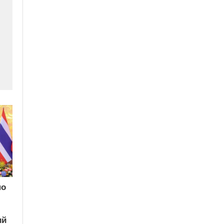
по
ий