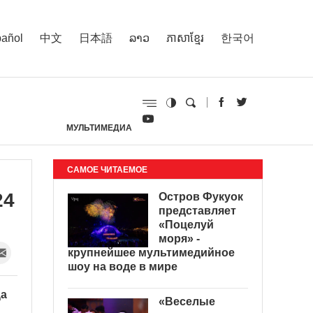
añol
中文
日本語
ລາວ
ភាសាខ្មែរ
한국어
МУЛЬТИМЕДИА
И
САМОЕ ЧИТАЕМОЕ
24
Остров Фукуок
представляет
«Поцелуй
моря» -
крупнейшее мультимедийное
шоу на воде в мире
ца
«Веселые