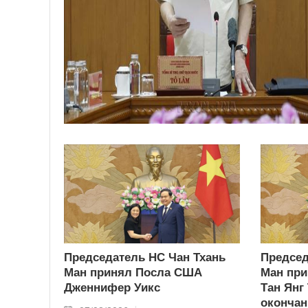
Председатель НС Чан Тхань
Председ
Ман принял Посла США
Ман при
Дженнифер Уикс
Тан Янг
окончан