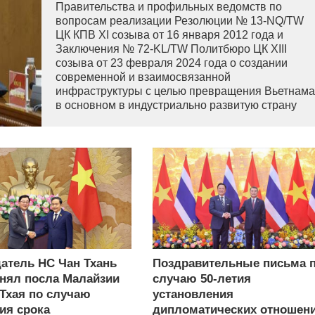
Правительства и профильных ведомств по
вопросам реализации Резолюции № 13-NQ/TW
ЦК КПВ XI созыва от 16 января 2012 года и
Заключения № 72-KL/TW Политбюро ЦК XIII
созыва от 23 февраля 2024 года о создании
современной и взаимосвязанной
инфраструктуры с целью превращения Вьетнама
в основном в индустриально развитую страну
современного типа.
атель НС Чан Тхань
Поздравительные письма 
нял посла Малайзии
случаю 50-летия
 Тхая по случаю
установления
ия срока
дипломатических отношен