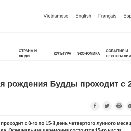
Vietnamese
English
Français
Esp
СТРАНА И
СОБЫТИЯ И
КУЛЬТУРА
ЭКОНОМИКА
ЛЮДИ
ПЕРСОНАЛИ
я рождения Будды проходит с 
роходит с 8-го по 15-й день четвертого лунного меся
 года. Официальная церемония состоится 15-го числа