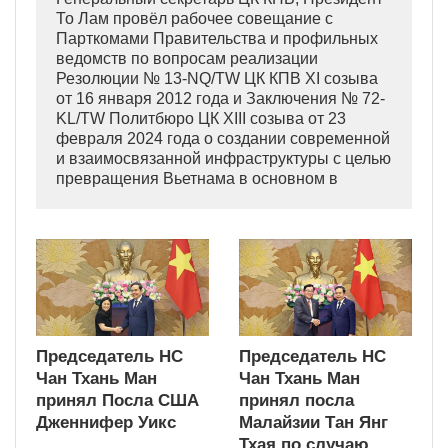
То Лам провёл рабочее совещание с
Парткомами Правительства и профильных
ведомств по вопросам реализации
Резолюции № 13-NQ/TW ЦК КПВ XI созыва
от 16 января 2012 года и Заключения № 72-
KL/TW Политбюро ЦК XIII созыва от 23
февраля 2024 года о создании современной
и взаимосвязанной инфраструктуры с целью
превращения Вьетнама в основном в
индустриально развитую страну
современного типа.
Председатель НС
Председатель НС
Чан Тхань Ман
Чан Тхань Ман
принял Посла США
принял посла
Дженнифер Уикс
Малайзии Тан Янг
Тхая по случаю