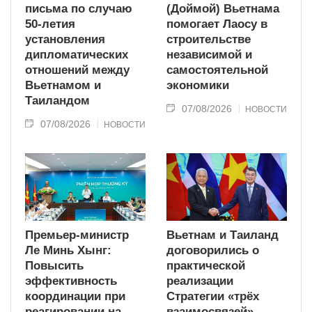
письма по случаю
(Доймой) Вьетнама
50-летия
помогает Лаосу в
установления
строительстве
дипломатических
независимой и
отношений между
самостоятельной
Вьетнамом и
экономики
Таиландом
07/08/2026
НОВОСТИ
07/08/2026
НОВОСТИ
Премьер-министр
Вьетнам и Таиланд
Ле Минь Хынг:
договорились о
Повысить
практической
эффективность
реализации
координации при
Стратегии «трёх
реагировании на
взаимосвязей»