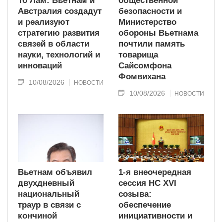
То Лам: Вьетнам и
общественной
Австралия создадут
безопасности и
и реализуют
Министерство
стратегию развития
обороны Вьетнама
связей в области
почтили память
науки, технологий и
товарища
инноваций
Сайсомфона
Фомвихана
10/08/2026
НОВОСТИ
10/08/2026
НОВОСТИ
Вьетнам объявил
1-я внеочередная
двухдневный
сессия НС XVI
национальный
созыва:
траур в связи с
обеспечение
кончиной
инициативности и