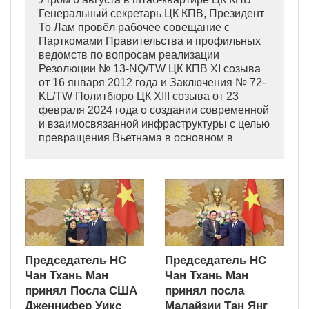
Генеральный секретарь ЦК КПВ, Президент
То Лам провёл рабочее совещание с
Парткомами Правительства и профильных
ведомств по вопросам реализации
Резолюции № 13-NQ/TW ЦК КПВ XI созыва
от 16 января 2012 года и Заключения № 72-
KL/TW Политбюро ЦК XIII созыва от 23
февраля 2024 года о создании современной
и взаимосвязанной инфраструктуры с целью
превращения Вьетнама в основном в
индустриально развитую страну
современного типа.
Председатель НС
Председатель НС
Чан Тхань Ман
Чан Тхань Ман
принял Посла США
принял посла
Дженнифер Уикс
Малайзии Тан Янг